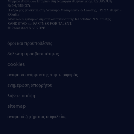
Μητρώο Ανωνύμων Εταιριών στη Νομαρχία Αθηνών με αρ. 32099/01/
επικοινώνησε μαζί μας
Β/94/515(07).
υπηρεσίες redeployment
Η έδρα μας βρίσκεται στη Λεωφόρο Μεσογείων 2 & Σινώπης, 115 27, Αθήνα -
Ελλάδα.
workforce insights
Αποτελούν εμπορικά σήματα κατατεθέντα της Randstad N.V. τα εξής:
RANDSTAD και PARTNER FOR TALENT.
επικοινώνησε μαζί μας
© Randstad N.V. 2026
όροι και προϋποθέσεις
δήλωση προσβασιμότητας
cookies
αναφορά ανάρμοστης συμπεριφοράς
ενημέρωση απορρήτου
λάβετε υπόψη
sitemap
αναφορά ζητήματος ασφαλείας