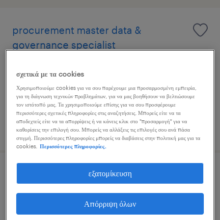
procurement master data &
governance specialist
patisia, attica
σχετικά με τα cookies
μόνιμη
Χρησιμοποιούμε cookies για να σου παρέχουμε μια προσαρμοσμένη εμπειρία,
για τη διάγνωση τεχνικών προβλημάτων, για να μας βοηθήσουν να βελτιώσουμε
τον ιστότοπό μας. Τα χρησιμοποιούμε επίσης για να σου προσφέρουμε
περισσότερες σχετικές πληροφορίες στις αναζητήσεις. Μπορείς είτε να τα
αποδεχτείς είτε να τα απορρίψεις ή να κάνεις κλικ στο "προσαρμογή" για να
δημοσιεύτηκε 5 αυγούστου 2026
καθορίσεις την επιλογή σου. Μπορείς να αλλάξεις τις επιλογές σου ανά πάσα
στιγμή. Περισσότερες πληροφορίες μπορείς να διαβάσεις στην πολιτική μας για τα
cookies.
Περισσότερες πληροφορίες.
εξατομίκευση
digital/it procurement specialist
athens, attica
Απόρριψη όλων
μόνιμη