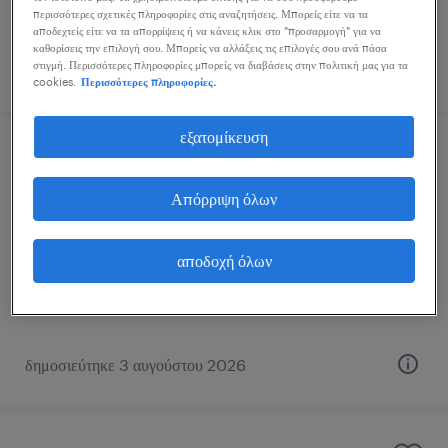
περισσότερες σχετικές πληροφορίες στις αναζητήσεις. Μπορείς είτε να τα
αποδεχτείς είτε να τα απορρίψεις ή να κάνεις κλικ στο "προσαρμογή" για να
καθορίσεις την επιλογή σου. Μπορείς να αλλάξεις τις επιλογές σου ανά πάσα
στιγμή. Περισσότερες πληροφορίες μπορείς να διαβάσεις στην πολιτική μας για τα
δημοσιεύτηκε 3 αυγούστου 2026
cookies.
Περισσότερες πληροφορίες.
εξατομίκευση
french customer care agent - work
from home
Απόρριψη όλων
remote all over greece
αποδοχή όλων
μόνιμη
δημοσιεύτηκε 3 αυγούστου 2026