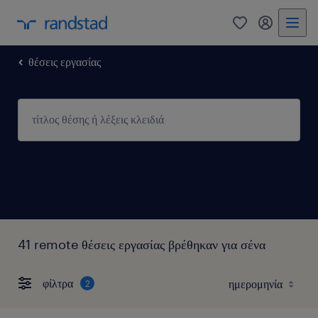
0
my randst
θέσεις εργασίας
41 remote θέσεις εργασίας βρέθηκαν για σένα
φίλτρα
2