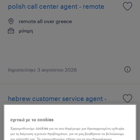
polish call center agent - remote
remote all over greece
μόνιμη
δημοσιεύτηκε 3 αυγούστου 2026
hebrew customer service agent -
remote
σχετικά με τα cookies
remote all over greece
Χρησιμοποιούμε cookies για να σου παρέχουμε μια προσαρμοσμένη εμπειρία,
μόνιμη
για τη διάγνωση τεχνικών προβλημάτων, για να μας βοηθήσουν να βελτιώσουμε
τον ιστότοπό μας. Τα χρησιμοποιούμε επίσης για να σου προσφέρουμε