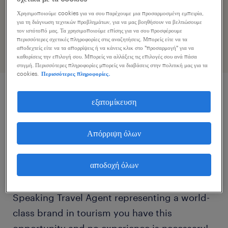
Επιταχύνετε την εφαρμογή εργασίας κοινοποιώντας το
Χρησιμοποιούμε cookies για να σου παρέχουμε μια προσαρμοσμένη εμπειρία,
προφίλ σας
για τη διάγνωση τεχνικών προβλημάτων, για να μας βοηθήσουν να βελτιώσουμε
τον ιστότοπό μας. Τα χρησιμοποιούμε επίσης για να σου προσφέρουμε
περισσότερες σχετικές πληροφορίες στις αναζητήσεις. Μπορείς είτε να τα
αποδεχτείς είτε να τα απορρίψεις ή να κάνεις κλικ στο "προσαρμογή" για να
καθορίσεις την επιλογή σου. Μπορείς να αλλάξεις τις επιλογές σου ανά πάσα
στιγμή. Περισσότερες πληροφορίες μπορείς να διαβάσεις στην πολιτική μας για τα
cookies.
Περισσότερες πληροφορίες.
εξατομίκευση
περιγραφή εργασίας
Απόρριψη όλων
Are you fluent in German? If yes, does
working remotely from a Greek island, or
αποδοχή όλων
from a Greek village or even from a historical
Greek city sound appealing? As a German
Speaking Travel Agent representing a world-
class brand in tourism you have this