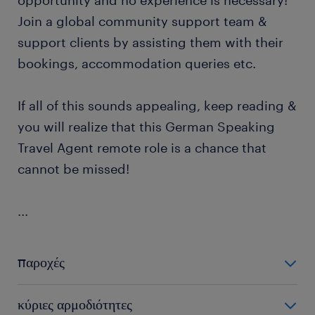
opportunity and no experience is necessary!
Join a global community support team &
support clients by assisting them with their
bookings, accommodation queries etc.
If all of this sounds appealing, keep reading &
you will realize that this German Speaking
Travel Agent remote role is a chance that
cannot be missed!
...
παροχές
The benefits for this German speaking Travel Agent
κύριες αρμοδιότητες
(Remote) position are: