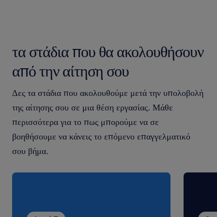
either myself or one of my colleagues will gladly be
at your disposal!
Please note that for transparency & equity reasons,
τα στάδια που θα ακολουθήσουν
only those applications made online via our site will
be assessed. After the screening of all the CVs
από την αίτηση σου
received, we will only contact the candidates who
meet the requirements of the job to arrange an
Δες τα στάδια που ακολουθούμε μετά την υπολοβολή
interview. ​ All applications are considered strictly
της αίτησης σου σε μια θέση εργασίας. Μάθε
confidential.
περισσότερα για το πως μπορούμε να σε
βοηθήσουμε να κάνεις το επόμενο επαγγελματικό
σου βήμα.