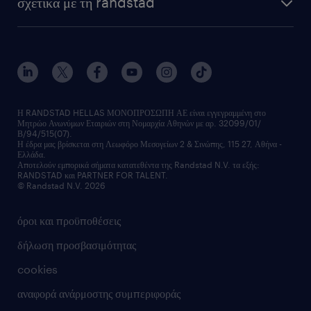
σχετικά με τη randstad
employer brand
οutplacement
faq
ποιοι είμαστε
workmonitor
ανάπτυξη καριέρας
επικοινώνησε μαζί μας
τα γραφεία μας
εκπαίδευση εργαζομένων
δελτία τύπου
κέντρα αξιολόγησης
οικονομικά στοιχεία
υπηρεσίες inhouse
Η RANDSTAD HELLAS ΜΟΝΟΠΡΟΣΩΠΗ ΑΕ είναι εγγεγραμμένη στο
Μητρώο Ανωνύμων Εταιριών στη Νομαρχία Αθηνών με αρ. 32099/01/
επικοινώνησε μαζί μας
Β/94/515(07).
υπηρεσίες redeployment
Η έδρα μας βρίσκεται στη Λεωφόρο Μεσογείων 2 & Σινώπης, 115 27, Αθήνα -
Ελλάδα.
workforce insights
Αποτελούν εμπορικά σήματα κατατεθέντα της Randstad N.V. τα εξής:
RANDSTAD και PARTNER FOR TALENT.
επικοινώνησε μαζί μας
© Randstad N.V. 2026
όροι και προϋποθέσεις
δήλωση προσβασιμότητας
cookies
αναφορά ανάρμοστης συμπεριφοράς