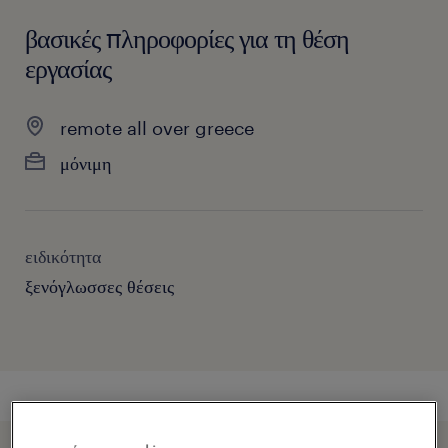
βασικές πληροφορίες για τη θέση
εργασίας
remote all over greece
μόνιμη
ειδικότητα
ξενόγλωσσες θέσεις