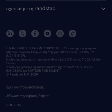
HR trends
υπηρεσίες μισθοδοσίας
webinars
σχετικά με τη randstad
employer brand
οutplacement
faq
ποιοι είμαστε
workmonitor
ανάπτυξη καριέρας
επικοινώνησε μαζί μας
τα γραφεία μας
εκπαίδευση εργαζομένων
δελτία τύπου
κέντρα αξιολόγησης
οικονομικά στοιχεία
υπηρεσίες inhouse
Η RANDSTAD HELLAS ΜΟΝΟΠΡΟΣΩΠΗ ΑΕ είναι εγγεγραμμένη στο
Μητρώο Ανωνύμων Εταιριών στη Νομαρχία Αθηνών με αρ. 32099/01/
επικοινώνησε μαζί μας
Β/94/515(07).
υπηρεσίες redeployment
Η έδρα μας βρίσκεται στη Λεωφόρο Μεσογείων 2 & Σινώπης, 115 27, Αθήνα -
Ελλάδα.
workforce insights
Αποτελούν εμπορικά σήματα κατατεθέντα της Randstad N.V. τα εξής:
RANDSTAD και PARTNER FOR TALENT.
επικοινώνησε μαζί μας
© Randstad N.V. 2026
όροι και προϋποθέσεις
δήλωση προσβασιμότητας
cookies