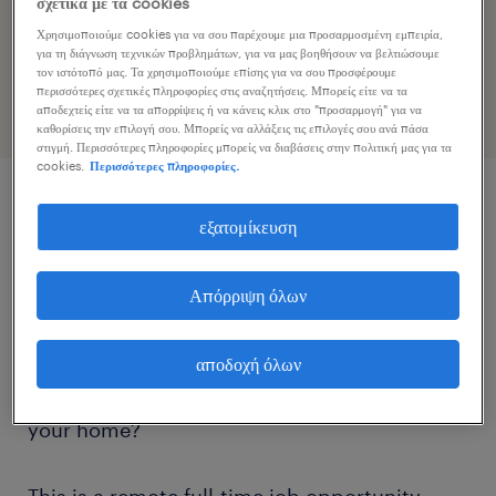
σχετικά με τα cookies
Επιταχύνετε την εφαρμογή εργασίας κοινοποιώντας το
Χρησιμοποιούμε cookies για να σου παρέχουμε μια προσαρμοσμένη εμπειρία,
προφίλ σας
για τη διάγνωση τεχνικών προβλημάτων, για να μας βοηθήσουν να βελτιώσουμε
τον ιστότοπό μας. Τα χρησιμοποιούμε επίσης για να σου προσφέρουμε
περισσότερες σχετικές πληροφορίες στις αναζητήσεις. Μπορείς είτε να τα
αποδεχτείς είτε να τα απορρίψεις ή να κάνεις κλικ στο "προσαρμογή" για να
καθορίσεις την επιλογή σου. Μπορείς να αλλάξεις τις επιλογές σου ανά πάσα
στιγμή. Περισσότερες πληροφορίες μπορείς να διαβάσεις στην πολιτική μας για τα
cookies.
Περισσότερες πληροφορίες.
περιγραφή εργασίας
εξατομίκευση
Απόρριψη όλων
¿Hablas español? Are you a native Spanish
speaker? Are you looking for the flexibility of
a remote career that allows you to skip the
αποδοχή όλων
daily commute and work from the comfort of
your home?