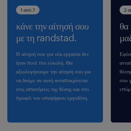
1 από 7
2 α
κάνε την αίτησή σου
θα
με τη randstad.
μαζ
Η αίτησή σου για νέα εργασία δεν
Εφόσ
ήταν ποτέ πιο εύκολη. Θα
ανταπ
αξιολογήσουμε την αίτησή σου για
θέση
να δούμε αν αυτή ανταποκρίνεται
σου 
στις απαιτήσεις της θέσης και στο
επόμ
προφίλ του υποψήφιου εργοδότη.