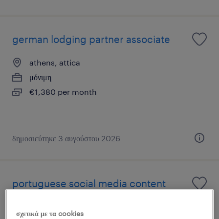
german lodging partner associate
athens, attica
μόνιμη
€1,380 per month
δημοσιεύτηκε 3 αυγούστου 2026
portuguese social media content
reviewer
σχετικά με τα cookies