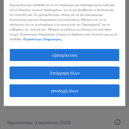
athens, attica
Χρησιμοποιούμε cookies για να σου παρέχουμε μια προσαρμοσμένη εμπειρία,
μόνιμη
για τη διάγνωση τεχνικών προβλημάτων, για να μας βοηθήσουν να βελτιώσουμε
τον ιστότοπό μας. Τα χρησιμοποιούμε επίσης για να σου προσφέρουμε
περισσότερες σχετικές πληροφορίες στις αναζητήσεις. Μπορείς είτε να τα
αποδεχτείς είτε να τα απορρίψεις ή να κάνεις κλικ στο "προσαρμογή" για να
καθορίσεις την επιλογή σου. Μπορείς να αλλάξεις τις επιλογές σου ανά πάσα
στιγμή. Περισσότερες πληροφορίες μπορείς να διαβάσεις στην πολιτική μας για τα
δημοσιεύτηκε 3 αυγούστου 2026
cookies.
Περισσότερες πληροφορίες.
εξατομίκευση
swedish-speaking partner relations
manager
Απόρριψη όλων
athens, attica
αποδοχή όλων
μόνιμη
δημοσιεύτηκε 3 αυγούστου 2026