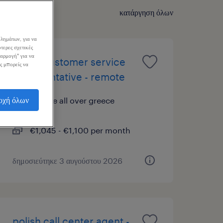
κατάργηση όλων
λημάτων, για να
τερες σχετικές
σαρμογή" για να
italian customer service
ς μπορείς να
representative - remote
οχή όλων
remote all over greece
μόνιμη
€1,045 - €1,100 per month
δημοσιεύτηκε 3 αυγούστου 2026
polish call center agent -