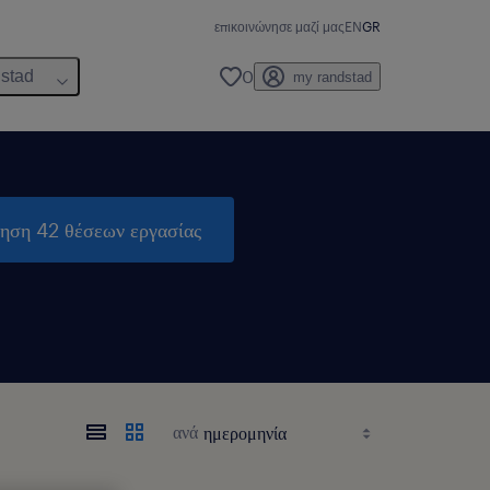
επικοινώνησε μαζί μας
EN
GR
0
dstad
my randstad
τηση 42 θέσεων εργασίας
ανά