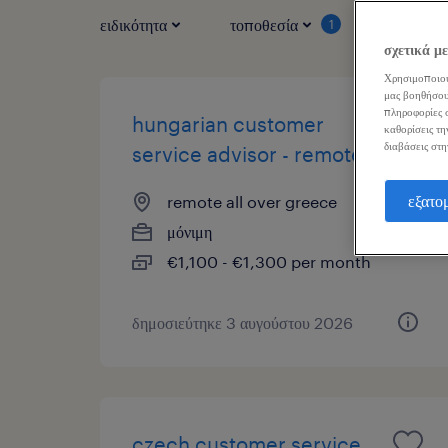
ειδικότητα
τοποθεσία
τύπος ερ
1
σχετικά μ
Χρησιμοποιού
μας βοηθήσου
πληροφορίες σ
hungarian customer
καθορίσεις τη
διαβάσεις στη
service advisor - remote
εξατο
remote all over greece
μόνιμη
€1,100 - €1,300 per month
δημοσιεύτηκε 3 αυγούστου 2026
czech customer service