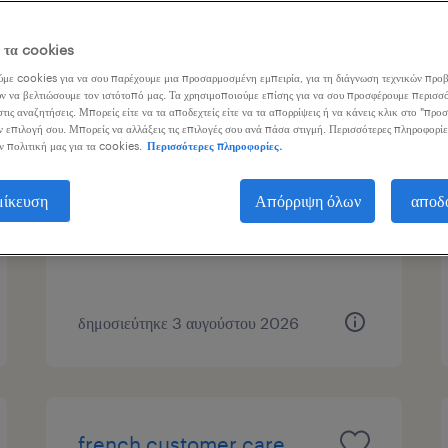
γασίας
ε τα cookies
με cookies για να σου παρέχουμε μια προσαρμοσμένη εμπειρία, για τη διάγνωση τεχνικών προβ
ν να βελτιώσουμε τον ιστότοπό μας. Τα χρησιμοποιούμε επίσης για να σου προσφέρουμε περισσό
τις αναζητήσεις. Μπορείς είτε να τα αποδεχτείς είτε να τα απορρίψεις ή να κάνεις κλικ στο "προ
slovenian customer service
ν επιλογή σου. Μπορείς να αλλάξεις τις επιλογές σου ανά πάσα στιγμή. Περισσότερες πληροφορίε
ν πολιτική μας για τα cookies.
Περισσότερες πληροφορίες.
advisor - remote
μίκευση
Απόρριψη όλων
αποδ
remote all over greece
μόνιμη
δημοσιεύτηκε 3 αυγούστου 2026
french customer care