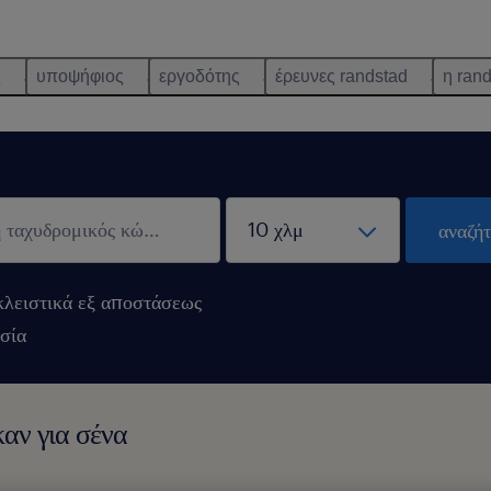
ς
υποψήφιος
εργοδότης
έρευνες randstad
η ran
αναζή
λειστικά εξ αποστάσεως
σία
αν για σένα