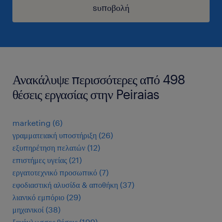
sυποβολή
Ανακάλυψε περισσότερες από 498
θέσεις εργασίας στην Peiraias
marketing
(
6
)
γραμματειακή υποστήριξη
(
26
)
εξυπηρέτηση πελατών
(
12
)
επιστήμες υγείας
(
21
)
εργατοτεχνικό προσωπικό
(
7
)
εφοδιαστική αλυσίδα & αποθήκη
(
37
)
λιανικό εμπόριο
(
29
)
μηχανικοί
(
38
)
ξενόγλωσσες θέσεις
(
199
)