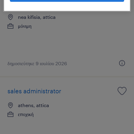
family office assistant
nea kifisia, attica
μόνιμη
δημοσιεύτηκε 9 ιουλίου 2026
sales administrator
athens, attica
εποχική