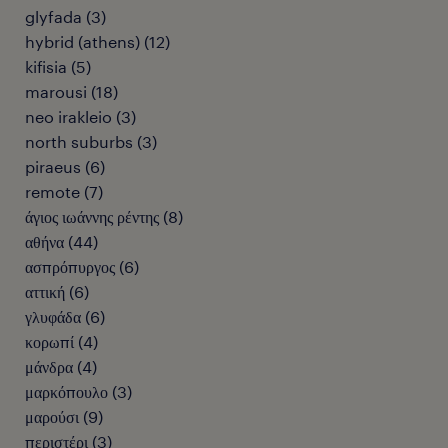
glyfada
(
3
)
hybrid (athens)
(
12
)
kifisia
(
5
)
marousi
(
18
)
neo irakleio
(
3
)
north suburbs
(
3
)
piraeus
(
6
)
remote
(
7
)
άγιος ιωάννης ρέντης
(
8
)
αθήνα
(
44
)
ασπρόπυργος
(
6
)
αττική
(
6
)
γλυφάδα
(
6
)
κορωπί
(
4
)
μάνδρα
(
4
)
μαρκόπουλο
(
3
)
μαρούσι
(
9
)
περιστέρι
(
3
)