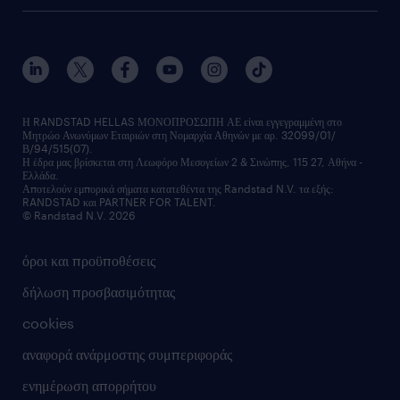
faq
ποιοι είμαστε
workmonitor
ανάπτυξη καριέρας
επικοινώνησε μαζί μας
τα γραφεία μας
εκπαίδευση εργαζομένων
δελτία τύπου
κέντρα αξιολόγησης
οικονομικά στοιχεία
υπηρεσίες inhouse
Η RANDSTAD HELLAS ΜΟΝΟΠΡΟΣΩΠΗ ΑΕ είναι εγγεγραμμένη στο
Μητρώο Ανωνύμων Εταιριών στη Νομαρχία Αθηνών με αρ. 32099/01/
επικοινώνησε μαζί μας
Β/94/515(07).
υπηρεσίες redeployment
Η έδρα μας βρίσκεται στη Λεωφόρο Μεσογείων 2 & Σινώπης, 115 27, Αθήνα -
Ελλάδα.
workforce insights
Αποτελούν εμπορικά σήματα κατατεθέντα της Randstad N.V. τα εξής:
RANDSTAD και PARTNER FOR TALENT.
επικοινώνησε μαζί μας
© Randstad N.V. 2026
όροι και προϋποθέσεις
δήλωση προσβασιμότητας
cookies
αναφορά ανάρμοστης συμπεριφοράς
ενημέρωση απορρήτου