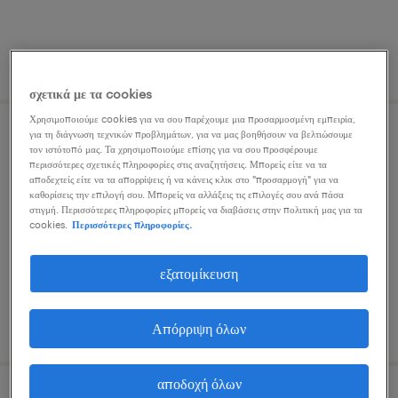
δημοσιεύτηκε 3 αυγούστου 2026
σχετικά με τα cookies
Χρησιμοποιούμε cookies για να σου παρέχουμε μια προσαρμοσμένη εμπειρία,
για τη διάγνωση τεχνικών προβλημάτων, για να μας βοηθήσουν να βελτιώσουμε
νοσηλευτής/τρια μεθ
τον ιστότοπό μας. Τα χρησιμοποιούμε επίσης για να σου προσφέρουμε
περισσότερες σχετικές πληροφορίες στις αναζητήσεις. Μπορείς είτε να τα
αποδεχτείς είτε να τα απορρίψεις ή να κάνεις κλικ στο "προσαρμογή" για να
πειραιάς, attica
καθορίσεις την επιλογή σου. Μπορείς να αλλάξεις τις επιλογές σου ανά πάσα
στιγμή. Περισσότερες πληροφορίες μπορείς να διαβάσεις στην πολιτική μας για τα
μόνιμη
cookies.
Περισσότερες πληροφορίες.
εξατομίκευση
δημοσιεύτηκε 5 αυγούστου 2026
Απόρριψη όλων
αποδοχή όλων