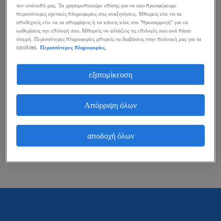
τον ιστότοπό μας. Τα χρησιμοποιούμε επίσης για να σου προσφέρουμε
μπορείς να κάνεις για να σε βοηθήσουν.
περισσότερες σχετικές πληροφορίες στις αναζητήσεις. Μπορείς είτε να τα
αποδεχτείς είτε να τα απορρίψεις ή να κάνεις κλικ στο "προσαρμογή" για να
καθορίσεις την επιλογή σου. Μπορείς να αλλάξεις τις επιλογές σου ανά πάσα
στιγμή. Περισσότερες πληροφορίες μπορείς να διαβάσεις στην πολιτική μας για τα
εξέτασε το ενδεχόμενο να αφαιρέσεις ορισμένα
cookies.
Περισσότερες πληροφορίες.
από τα φίλτρα που έχεις εφαρμόσει.
εξατομίκευση
Αναζήτησες θέσεις εργασίας για μια
συγκεκριμένη περιοχή; Προσπάθησε να
Απόρριψη όλων
διευρύνεις τη χιλιομετρική εμβέλεια γύρω από
αυτή την περιοχή.
αποδοχή όλων
Άλλαξε τον τίτλο θέσης ή τις λέξεις κλειδιά και
έλεγξε την ορθογραφία τους.