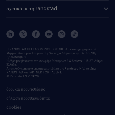
HR trends
υπηρεσίες μισθοδοσίας
webinars
σχετικά με τη randstad
employer brand
οutplacement
faq
ποιοι είμαστε
workmonitor
ανάπτυξη καριέρας
επικοινώνησε μαζί μας
τα γραφεία μας
εκπαίδευση εργαζομένων
δελτία τύπου
κέντρα αξιολόγησης
οικονομικά στοιχεία
υπηρεσίες inhouse
Η RANDSTAD HELLAS ΜΟΝΟΠΡΟΣΩΠΗ ΑΕ είναι εγγεγραμμένη στο
Μητρώο Ανωνύμων Εταιριών στη Νομαρχία Αθηνών με αρ. 32099/01/
επικοινώνησε μαζί μας
Β/94/515(07).
υπηρεσίες redeployment
Η έδρα μας βρίσκεται στη Λεωφόρο Μεσογείων 2 & Σινώπης, 115 27, Αθήνα -
Ελλάδα.
workforce insights
Αποτελούν εμπορικά σήματα κατατεθέντα της Randstad N.V. τα εξής:
RANDSTAD και PARTNER FOR TALENT.
επικοινώνησε μαζί μας
© Randstad N.V. 2026
όροι και προϋποθέσεις
δήλωση προσβασιμότητας
cookies