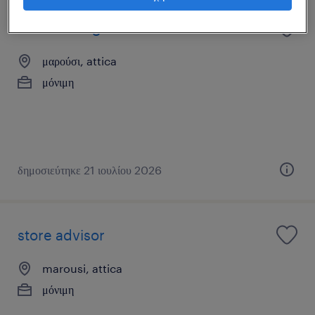
store manager
μαρούσι, attica
μόνιμη
δημοσιεύτηκε 21 ιουλίου 2026
store advisor
marousi, attica
μόνιμη