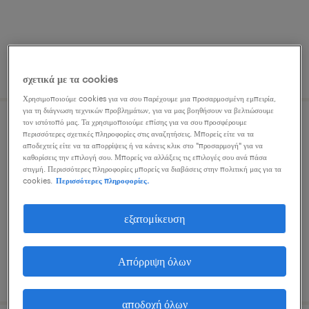
δημοσιεύτηκε 21 ιουλίου 2026
σχετικά με τα cookies
Χρησιμοποιούμε cookies για να σου παρέχουμε μια προσαρμοσμένη εμπειρία,
για τη διάγνωση τεχνικών προβλημάτων, για να μας βοηθήσουν να βελτιώσουμε
τον ιστότοπό μας. Τα χρησιμοποιούμε επίσης για να σου προσφέρουμε
πωλητής καταστήματος
περισσότερες σχετικές πληροφορίες στις αναζητήσεις. Μπορείς είτε να τα
αποδεχτείς είτε να τα απορρίψεις ή να κάνεις κλικ στο "προσαρμογή" για να
καθορίσεις την επιλογή σου. Μπορείς να αλλάξεις τις επιλογές σου ανά πάσα
μαρούσι, attica
στιγμή. Περισσότερες πληροφορίες μπορείς να διαβάσεις στην πολιτική μας για τα
cookies.
Περισσότερες πληροφορίες.
μόνιμη
εξατομίκευση
Απόρριψη όλων
δημοσιεύτηκε 21 ιουλίου 2026
αποδοχή όλων