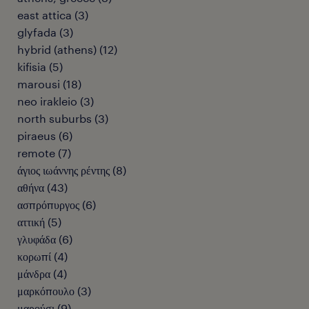
east attica
(
3
)
glyfada
(
3
)
hybrid (athens)
(
12
)
kifisia
(
5
)
marousi
(
18
)
neo irakleio
(
3
)
north suburbs
(
3
)
piraeus
(
6
)
remote
(
7
)
άγιος ιωάννης ρέντης
(
8
)
αθήνα
(
43
)
ασπρόπυργος
(
6
)
αττική
(
5
)
γλυφάδα
(
6
)
κορωπί
(
4
)
μάνδρα
(
4
)
μαρκόπουλο
(
3
)
μαρούσι
(
9
)