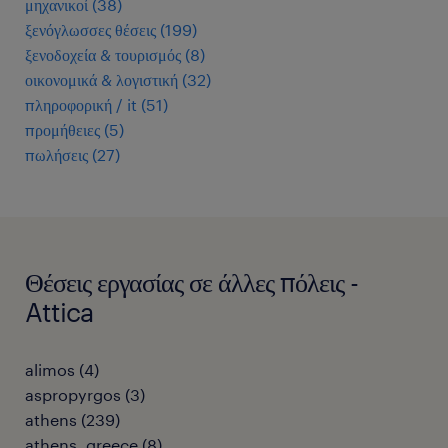
μηχανικοί
(
38
)
ξενόγλωσσες θέσεις
(
199
)
ξενοδοχεία & τουρισμός
(
8
)
οικονομικά & λογιστική
(
32
)
πληροφορική / it
(
51
)
προμήθειες
(
5
)
πωλήσεις
(
27
)
Θέσεις εργασίας σε άλλες πόλεις -
Attica
alimos
(
4
)
aspropyrgos
(
3
)
athens
(
239
)
athens, greece
(
8
)