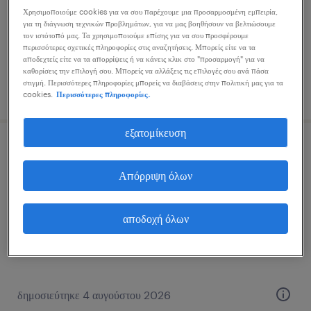
εποχική
Χρησιμοποιούμε cookies για να σου παρέχουμε μια προσαρμοσμένη εμπειρία,
για τη διάγνωση τεχνικών προβλημάτων, για να μας βοηθήσουν να βελτιώσουμε
τον ιστότοπό μας. Τα χρησιμοποιούμε επίσης για να σου προσφέρουμε
περισσότερες σχετικές πληροφορίες στις αναζητήσεις. Μπορείς είτε να τα
αποδεχτείς είτε να τα απορρίψεις ή να κάνεις κλικ στο "προσαρμογή" για να
καθορίσεις την επιλογή σου. Μπορείς να αλλάξεις τις επιλογές σου ανά πάσα
στιγμή. Περισσότερες πληροφορίες μπορείς να διαβάσεις στην πολιτική μας για τα
δημοσιεύτηκε 4 αυγούστου 2026
cookies.
Περισσότερες πληροφορίες.
εξατομίκευση
υπεύθυνος αποθήκης
Απόρριψη όλων
ρέντης, attica
μόνιμη
αποδοχή όλων
δημοσιεύτηκε 4 αυγούστου 2026