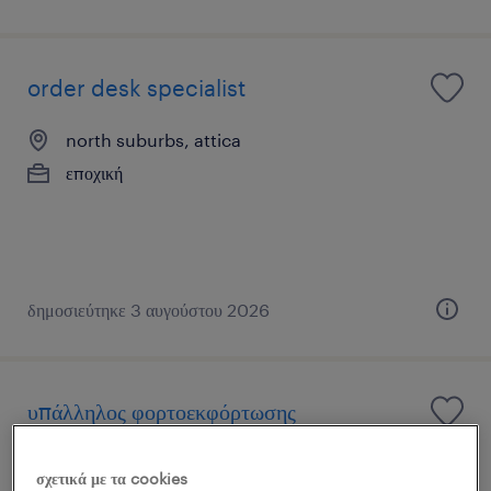
order desk specialist
north suburbs, attica
εποχική
δημοσιεύτηκε 3 αυγούστου 2026
υπάλληλος φορτοεκφόρτωσης
ασπρόπυργος, attica
σχετικά με τα cookies