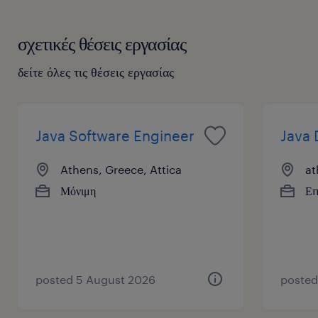
διαθέσιμες θέσεις εργασίας αυτή τη στιγμή; Τότε
συνδέσου
ή
δημιούργησε ένα λογαριασμό
για να ανεβάσεις το
βιογραφικό σου ώστε να μπορεί να επικοινωνήσει μαζί σου
σχετικές θέσεις εργασίας
ένας/μια υπεύθυνος/η προσλήψεων εάν προκύψει ανάλογη
δείτε όλες τις θέσεις εργασίας
θέση εργασίας.
Java Software Engineer
Java 
Athens, Greece, Attica
at
Μόνιμη
Επ
posted 5 August 2026
posted