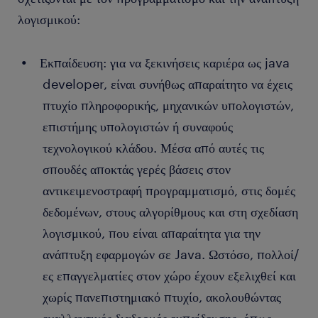
υψηλότερης ευθύνης όπως software architect,
σημεία βελτίωσης στον κώδικα και στην αρχιτεκτονική
μεγαλύτερους οργανισμούς επικρατεί συχνά πιο δομημένο
λογισμικού:
tech/team leader και engineering manager. Καθώς
των εφαρμογών. Συμμετέχεις στην αξιολόγηση νέων
πλαίσιο ανάπτυξης λογισμικού.
εξελίσσεσαι ανά τα χρόνια μπορείς να διεκδικήσεις ρόλους
τεχνολογιών και εργαλείων (frameworks, libraries)
Εκπαίδευση: για να ξεκινήσεις καριέρα ως java
καθαρά τεχνικούς όπως architect, staff engineer όπου
με στόχο την αύξηση της αποδοτικότητας των
είναι στο path individual contributor ή πιο
εφαρμογών.
developer, είναι συνήθως απαραίτητο να έχεις
management όπως tech lead, team lead, technical
πτυχίο πληροφορικής, μηχανικών υπολογιστών,
product manager, vp of engineering, agile delivery
επιστήμης υπολογιστών ή συναφούς
lead κ.α. Πολλοί/ές java developers εξελίσσονται επίσης
τεχνολογικού κλάδου. Μέσα από αυτές τις
σε ρόλους όπως DevOps engineer ή
cloud engineer
.
σπουδές αποκτάς γερές βάσεις στον
αντικειμενοστραφή προγραμματισμό, στις δομές
Η καριέρα ως java developer προσφέρει ευκαιρίες τόσο σε
ελληνικές εταιρείες όσο και σε διεθνείς οργανισμούς, ενώ
δεδομένων, στους αλγορίθμους και στη σχεδίαση
είναι από τα επαγγέλματα με υψηλές απολαβές και συνεχή
λογισμικού, που είναι απαραίτητα για την
ζήτηση στην αγορά.
ανάπτυξη εφαρμογών σε Java. Ωστόσο, πολλοί/
ες επαγγελματίες στον χώρο έχουν εξελιχθεί και
χωρίς πανεπιστημιακό πτυχίο, ακολουθώντας