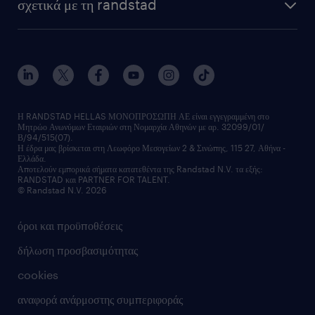
σχετικά με τη randstad
Η RANDSTAD HELLAS ΜΟΝΟΠΡΟΣΩΠΗ ΑΕ είναι εγγεγραμμένη στο
Μητρώο Ανωνύμων Εταιριών στη Νομαρχία Αθηνών με αρ. 32099/01/
Β/94/515(07).
Η έδρα μας βρίσκεται στη Λεωφόρο Μεσογείων 2 & Σινώπης, 115 27, Αθήνα -
Ελλάδα.
Αποτελούν εμπορικά σήματα κατατεθέντα της Randstad N.V. τα εξής:
RANDSTAD και PARTNER FOR TALENT.
© Randstad N.V. 2026
όροι και προϋποθέσεις
δήλωση προσβασιμότητας
cookies
αναφορά ανάρμοστης συμπεριφοράς