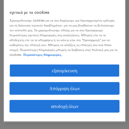
ο μέσος μισθός ενός java
σχετικά με τα cookies
developer.
Χρησιμοποιούμε cookies για να σου παρέχουμε μια προσαρμοσμένη εμπειρία,
για τη διάγνωση τεχνικών προβλημάτων, για να μας βοηθήσουν να βελτιώσουμε
τον ιστότοπό μας. Τα χρησιμοποιούμε επίσης για να σου προσφέρουμε
περισσότερες σχετικές πληροφορίες στις αναζητήσεις. Μπορείς είτε να τα
αποδεχτείς είτε να τα απορρίψεις ή να κάνεις κλικ στο "προσαρμογή" για να
Ο μισθός ενός/μιας java developer στην Ελλάδα
καθορίσεις την επιλογή σου. Μπορείς να αλλάξεις τις επιλογές σου ανά πάσα
στιγμή. Περισσότερες πληροφορίες μπορείς να διαβάσεις στην πολιτική μας για τα
εξαρτάται από το επίπεδο εμπειρίας, το τεχνολογικό
cookies.
Περισσότερες πληροφορίες.
υπόβαθρο και τον κλάδο εργασίας. Η Java παραμένει
μία από τις πιο διαδεδομένες
γλώσσες
εξατομίκευση
προγραμματισμού
παγκοσμίως και χρησιμοποιείται
σε enterprise συστήματα, banking εφαρμογές, e–
Απόρριψη όλων
commerce πλατφόρμες και mobile apps, γεγονός
που διατηρεί υψηλή τη ζήτηση για εξειδικευμένους/ες
αποδοχή όλων
επαγγελματίες.