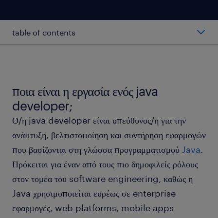
table of contents
ο μέσος μισθός ενός java developer.
κατηγορίες java developers.
ποια είναι η εργασία ενός java
developer;
εργαζόμενος ως java developer.
Ο/η java developer είναι υπεύθυνος/η για την
ανάπτυξη, βελτιστοποίηση και συντήρηση εφαρμογών
τα προσόντα και η εκπαίδευση ενός java developer.
που βασίζονται στη γλώσσα προγραμματισμού
Java
.
Πρόκειται για έναν από τους πιο δημοφιλείς ρόλους
FAQs.
στον τομέα του software engineering, καθώς η
Java χρησιμοποιείται ευρέως σε enterprise
εφαρμογές, web platforms, mobile apps