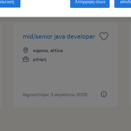
μίκευση
Απόρριψη όλων
αποδ
ας
mid/senior java developer
κηφισια, attica
μόνιμη
δημοσιεύτηκε 3 αυγούστου 2026