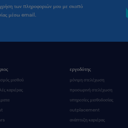
 χρήση των πληροφοριών μου με σκοπό
σίας μέσω email.
φιος
εργοδότης
ισμός μισθού
μόνιμη στελέχωση
ές καριέρας
προσωρινή στελέχωση
λματα
υπηρεσίες μισθοδοσίας
st
οutplacement
rs
ανάπτυξη καριέρας