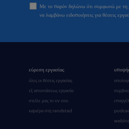
Με το παρόν δηλώνω ότι συμφωνώ με τη
να λαμβάνω ειδοποιήσεις για θέσεις εργα
εύρεση εργασίας
υποψή
όλες οι θέσεις εργασίας
υπολογ
εξ αποστάσεως εργασία
συμβουλ
στείλε μας το cv σου
επαγγέ
καριέρα στη randstad
podca
webina