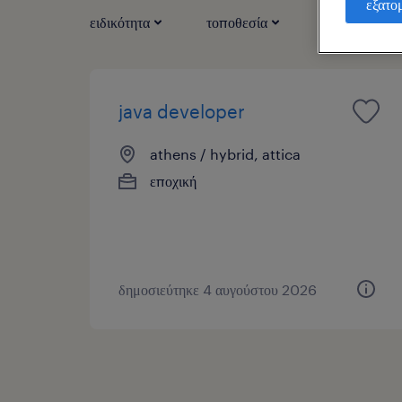
εξατο
ειδικότητα
τοποθεσία
τύπος εργασί
java developer
athens / hybrid, attica
εποχική
δημοσιεύτηκε 4 αυγούστου 2026