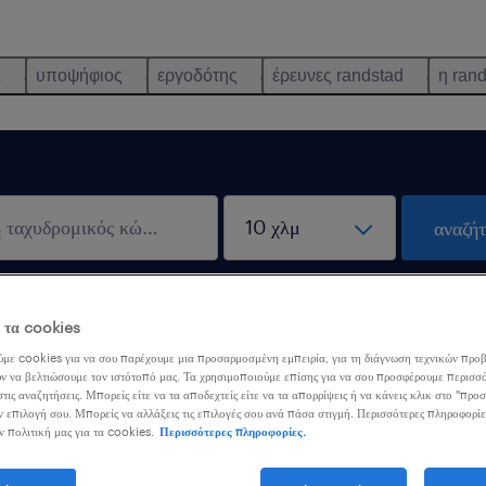
ς
υποψήφιος
εργοδότης
έρευνες randstad
η ran
αναζή
λειστικά εξ αποστάσεως
λάβε ε
ε τα cookies
σία
αναζήτηση
με cookies για να σου παρέχουμε μια προσαρμοσμένη εμπειρία, για τη διάγνωση τεχνικών προβ
ν να βελτιώσουμε τον ιστότοπό μας. Τα χρησιμοποιούμε επίσης για να σου προσφέρουμε περισσό
τις αναζητήσεις. Μπορείς είτε να τα αποδεχτείς είτε να τα απορρίψεις ή να κάνεις κλικ στο "προ
ν επιλογή σου. Μπορείς να αλλάξεις τις επιλογές σου ανά πάσα στιγμή. Περισσότερες πληροφορίε
ava Developer
ν πολιτική μας για τα cookies.
Περισσότερες πληροφορίες.