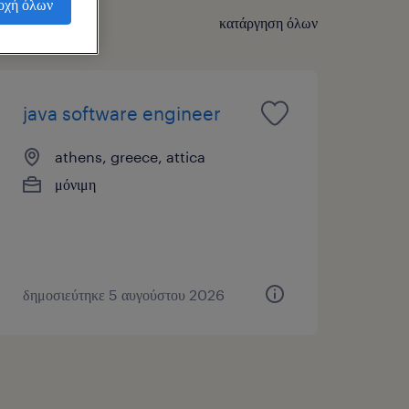
οχή όλων
κατάργηση όλων
java software engineer
athens, greece, attica
μόνιμη
δημοσιεύτηκε 5 αυγούστου 2026