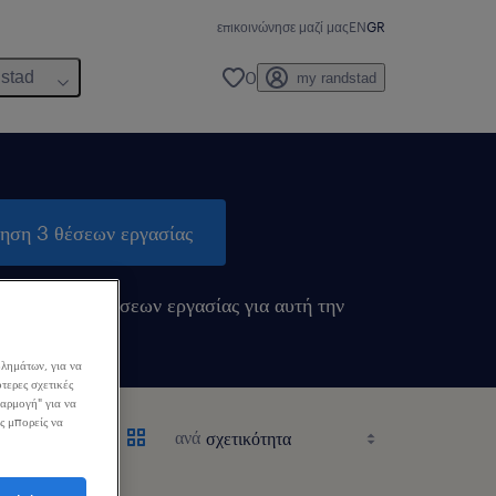
επικοινώνησε μαζί μας
EN
GR
0
dstad
my randstad
τηση 3 θέσεων εργασίας
ιδοποιήσεις θέσεων εργασίας για αυτή την
λημάτων, για να
τερες σχετικές
σαρμογή" για να
ς μπορείς να
ανά