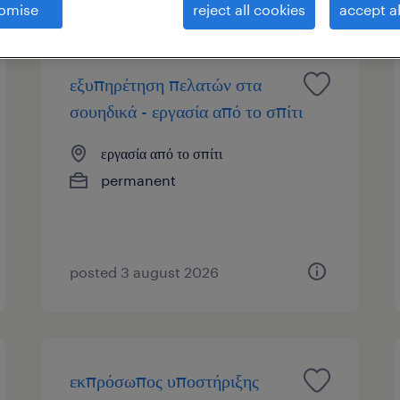
omise
reject all cookies
accept al
εξυπηρέτηση πελατών στα
σουηδικά - εργασία από το σπίτι
εργασία από το σπίτι
permanent
posted 3 august 2026
εκπρόσωπος υποστήριξης