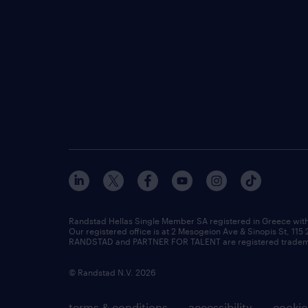
Randstad Hellas Single Member SA registered in Greece wit
Our registered office is at 2 Mesogeion Ave & Sinopis St, 115
RANDSTAD and PARTNER FOR TALENT are registered tradema
© Randstad N.V. 2026
terms & conditions
accessibility
cookie