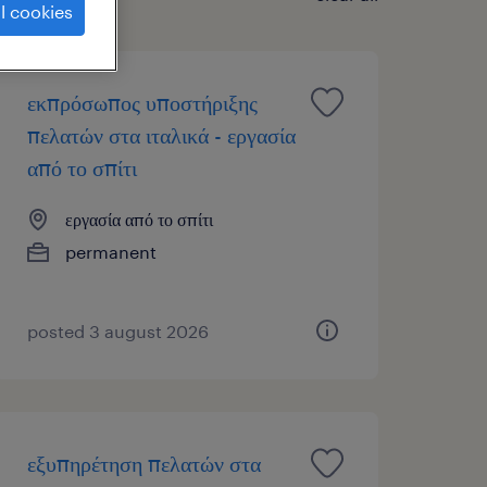
l cookies
εκπρόσωπος υποστήριξης
πελατών στα ιταλικά - εργασία
από το σπίτι
εργασία από το σπίτι
permanent
posted 3 august 2026
εξυπηρέτηση πελατών στα