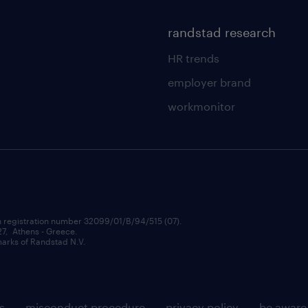
randstad research
HR trends
employer brand
workmonitor
h registration number 32099/01/B/94/515 (07).
 27, Athens - Greece.
rks of Randstad N.V.
s
misconduct procedure
privacy policy
be aware