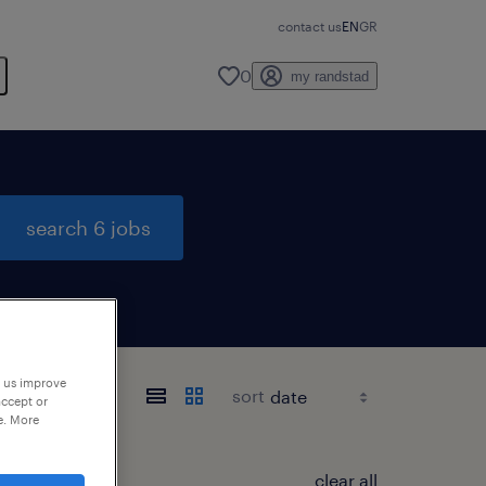
contact us
EN
GR
0
my randstad
search 6 jobs
p us improve
sort
accept or
e. More
clear all