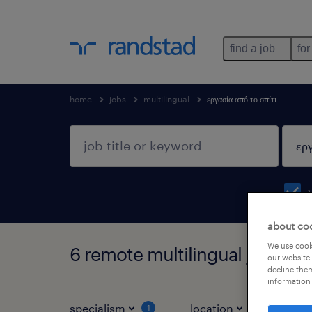
find a job
for
home
jobs
multilingual
εργασία από το σπίτι
about co
We use cooki
6 remote multilingual jobs fou
our website.
decline them
information 
specialism
location
jo
1
2