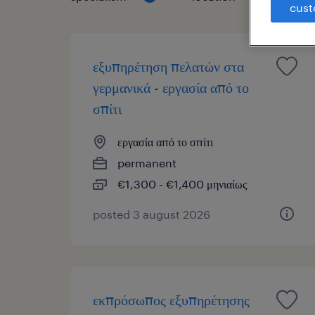
cust
εξυπηρέτηση πελατών στα
γερμανικά - εργασία από το
σπίτι
εργασία από το σπίτι
permanent
€1,300 - €1,400 μηνιαίως
posted 3 august 2026
εκπρόσωπος εξυπηρέτησης