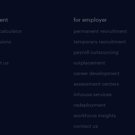
lent
for employer
calculator
permanent recruitment
sions
temporary recruitment
payroll outsourcing
t us
οutplacement
career development
assessment centers
inhouse services
redeployment
workforce insights
contact us