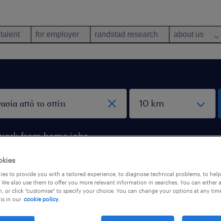
 talent
for employer
randstad research
about us
work from home jobs
okies
es to provide you with a tailored experience, to diagnose technical problems, to hel
nd for you
 We also use them to offer you more relevant information in searches. You can either 
, or click "customise" to specify your choice. You can change your options at any tim
is in our
cookie policy.
b types