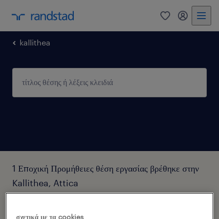
0
my randst
kallithea
1 Εποχική Προμήθειες θέση εργασίας βρέθηκε στην
Kallithea, Attica
φίλτρα
3
σχετικά με τα cookies