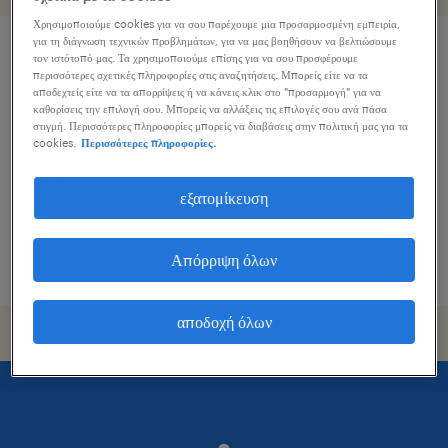
Χρησιμοποιούμε cookies για να σου παρέχουμε μια προσαρμοσμένη εμπειρία,
για τη διάγνωση τεχνικών προβλημάτων, για να μας βοηθήσουν να βελτιώσουμε
procurement specialist
τον ιστότοπό μας. Τα χρησιμοποιούμε επίσης για να σου προσφέρουμε
περισσότερες σχετικές πληροφορίες στις αναζητήσεις. Μπορείς είτε να τα
αποδεχτείς είτε να τα απορρίψεις ή να κάνεις κλικ στο "προσαρμογή" για να
μαρούσι, attica
καθορίσεις την επιλογή σου. Μπορείς να αλλάξεις τις επιλογές σου ανά πάσα
στιγμή. Περισσότερες πληροφορίες μπορείς να διαβάσεις στην πολιτική μας για τα
εποχική
cookies.
Περισσότερες πληροφορίες.
εξατομίκευση
Απόρριψη όλων
δημοσιεύτηκε 3 αυγούστου 2026
αποδοχή όλων