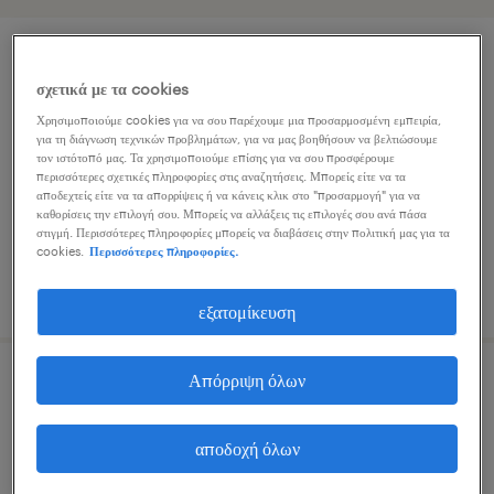
accounting assistant
σχετικά με τα cookies
πειραιάς, attica
Χρησιμοποιούμε cookies για να σου παρέχουμε μια προσαρμοσμένη εμπειρία,
για τη διάγνωση τεχνικών προβλημάτων, για να μας βοηθήσουν να βελτιώσουμε
εποχική
τον ιστότοπό μας. Τα χρησιμοποιούμε επίσης για να σου προσφέρουμε
περισσότερες σχετικές πληροφορίες στις αναζητήσεις. Μπορείς είτε να τα
αποδεχτείς είτε να τα απορρίψεις ή να κάνεις κλικ στο "προσαρμογή" για να
καθορίσεις την επιλογή σου. Μπορείς να αλλάξεις τις επιλογές σου ανά πάσα
στιγμή. Περισσότερες πληροφορίες μπορείς να διαβάσεις στην πολιτική μας για τα
cookies.
Περισσότερες πληροφορίες.
δημοσιεύτηκε 10 ιουνίου 2026
εξατομίκευση
Απόρριψη όλων
υπάλληλος λογιστηρίου
αθήνα, attica
αποδοχή όλων
εποχική