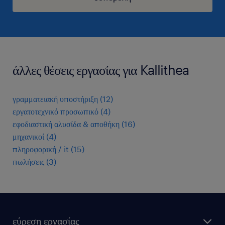
άλλες θέσεις εργασίας για Kallithea
γραμματειακή υποστήριξη
(
12
)
εργατοτεχνικό προσωπικό
(
4
)
εφοδιαστική αλυσίδα & αποθήκη
(
16
)
μηχανικοί
(
4
)
πληροφορική / it
(
15
)
πωλήσεις
(
3
)
εύρεση εργασίας