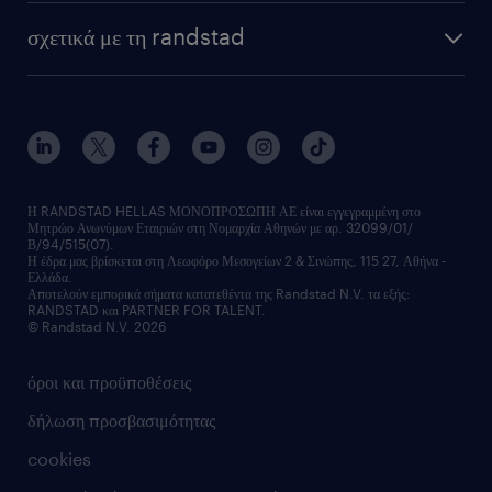
HR trends
υπηρεσίες μισθοδοσίας
webinars
σχετικά με τη randstad
employer brand
οutplacement
faq
ποιοι είμαστε
workmonitor
ανάπτυξη καριέρας
επικοινώνησε μαζί μας
τα γραφεία μας
εκπαίδευση εργαζομένων
δελτία τύπου
κέντρα αξιολόγησης
οικονομικά στοιχεία
υπηρεσίες inhouse
Η RANDSTAD HELLAS ΜΟΝΟΠΡΟΣΩΠΗ ΑΕ είναι εγγεγραμμένη στο
Μητρώο Ανωνύμων Εταιριών στη Νομαρχία Αθηνών με αρ. 32099/01/
επικοινώνησε μαζί μας
Β/94/515(07).
υπηρεσίες redeployment
Η έδρα μας βρίσκεται στη Λεωφόρο Μεσογείων 2 & Σινώπης, 115 27, Αθήνα -
Ελλάδα.
workforce insights
Αποτελούν εμπορικά σήματα κατατεθέντα της Randstad N.V. τα εξής:
RANDSTAD και PARTNER FOR TALENT.
επικοινώνησε μαζί μας
© Randstad N.V. 2026
όροι και προϋποθέσεις
δήλωση προσβασιμότητας
cookies