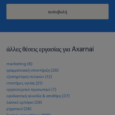
sυποβολή
άλλες θέσεις εργασίας για Axarnai
marketing
(
6
)
γραμματειακή υποστήριξη
(
26
)
εξυπηρέτηση πελατών
(
12
)
επιστήμες υγείας
(
21
)
εργατοτεχνικό προσωπικό
(
7
)
εφοδιαστική αλυσίδα & αποθήκη
(
37
)
λιανικό εμπόριο
(
29
)
μηχανικοί
(
38
)
ξενόγλωσσες θέσεις
(
199
)