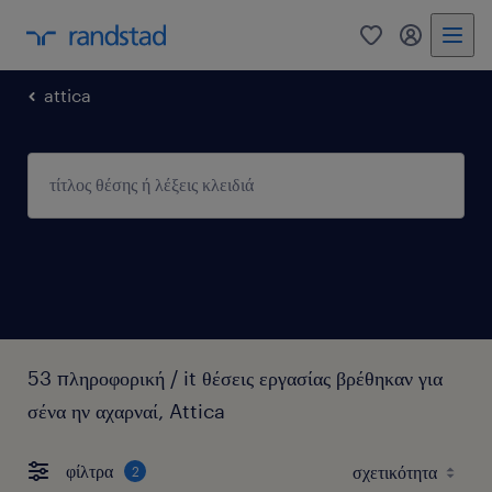
0
my randst
attica
53 πληροφορική / it θέσεις εργασίας βρέθηκαν για
σένα ην αχαρναί, Attica
φίλτρα
2