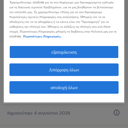
Χρησιμοποιούμε cookies για να σου παρέχουμε μια προσαρμοσμένη εμπειρία,
για τη διάγνωση τεχνικών προβλημάτων, για να μας βοηθήσουν να βελτιώσουμε
τον ιστότοπό μας. Τα χρησιμοποιούμε επίσης για να σου προσφέρουμε
περισσότερες σχετικές πληροφορίες στις αναζητήσεις. Μπορείς είτε να τα
αποδεχτείς είτε να τα απορρίψεις ή να κάνεις κλικ στο "προσαρμογή" για να
καθορίσεις την επιλογή σου. Μπορείς να αλλάξεις τις επιλογές σου ανά πάσα
δημοσιεύτηκε 4 αυγούστου 2026
στιγμή. Περισσότερες πληροφορίες μπορείς να διαβάσεις στην πολιτική μας για τα
cookies.
Περισσότερες πληροφορίες.
εξατομίκευση
senior erp consultant
eastern suburbs, attica, attica
Απόρριψη όλων
μόνιμη
αποδοχή όλων
δημοσιεύτηκε 4 αυγούστου 2026