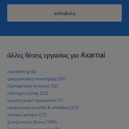
sυποβολή
άλλες θέσεις εργασίας για Axarnai
marketing
(
8
)
γραμματειακή υποστήριξη
(
25
)
εξυπηρέτηση πελατών
(
12
)
επιστήμες υγείας
(
22
)
εργατοτεχνικό προσωπικό
(
7
)
εφοδιαστική αλυσίδα & αποθήκη
(
37
)
λιανικό εμπόριο
(
27
)
ξενόγλωσσες θέσεις
(
199
)
ξενοδοχεία & τουρισμός
(
8
)