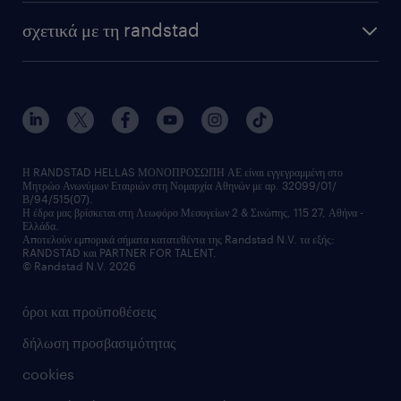
HR trends
υπηρεσίες μισθοδοσίας
webinars
σχετικά με τη randstad
employer brand
οutplacement
faq
ποιοι είμαστε
workmonitor
ανάπτυξη καριέρας
επικοινώνησε μαζί μας
τα γραφεία μας
εκπαίδευση εργαζομένων
δελτία τύπου
κέντρα αξιολόγησης
οικονομικά στοιχεία
υπηρεσίες inhouse
Η RANDSTAD HELLAS ΜΟΝΟΠΡΟΣΩΠΗ ΑΕ είναι εγγεγραμμένη στο
Μητρώο Ανωνύμων Εταιριών στη Νομαρχία Αθηνών με αρ. 32099/01/
επικοινώνησε μαζί μας
Β/94/515(07).
υπηρεσίες redeployment
Η έδρα μας βρίσκεται στη Λεωφόρο Μεσογείων 2 & Σινώπης, 115 27, Αθήνα -
Ελλάδα.
workforce insights
Αποτελούν εμπορικά σήματα κατατεθέντα της Randstad N.V. τα εξής:
RANDSTAD και PARTNER FOR TALENT.
επικοινώνησε μαζί μας
© Randstad N.V. 2026
όροι και προϋποθέσεις
δήλωση προσβασιμότητας
cookies