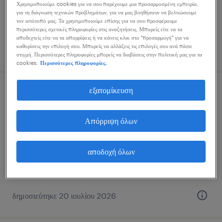
Χρησιμοποιούμε cookies για να σου παρέχουμε μια προσαρμοσμένη εμπειρία,
για τη διάγνωση τεχνικών προβλημάτων, για να μας βοηθήσουν να βελτιώσουμε
τον ιστότοπό μας. Τα χρησιμοποιούμε επίσης για να σου προσφέρουμε
περισσότερες σχετικές πληροφορίες στις αναζητήσεις. Μπορείς είτε να τα
αποδεχτείς είτε να τα απορρίψεις ή να κάνεις κλικ στο "προσαρμογή" για να
καθορίσεις την επιλογή σου. Μπορείς να αλλάξεις τις επιλογές σου ανά πάσα
δημοσιεύτηκε 4 αυγούστου 2026
στιγμή. Περισσότερες πληροφορίες μπορείς να διαβάσεις στην πολιτική μας για τα
cookies.
Περισσότερες πληροφορίες.
εξατομίκευση
construction site manager
athens, attica
Απόρριψη όλων
μόνιμη
αποδοχή όλων
δημοσιεύτηκε 20 ιουλίου 2026