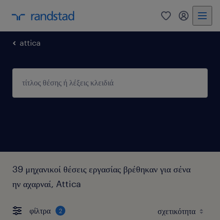
0
my randst
attica
39 μηχανικοί θέσεις εργασίας βρέθηκαν για σένα
ην αχαρναί, Attica
φίλτρα
2