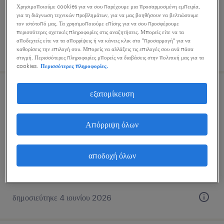
Χρησιμοποιούμε cookies για να σου παρέχουμε μια προσαρμοσμένη εμπειρία,
για τη διάγνωση τεχνικών προβλημάτων, για να μας βοηθήσουν να βελτιώσουμε
τον ιστότοπό μας. Τα χρησιμοποιούμε επίσης για να σου προσφέρουμε
περισσότερες σχετικές πληροφορίες στις αναζητήσεις. Μπορείς είτε να τα
αποδεχτείς είτε να τα απορρίψεις ή να κάνεις κλικ στο "προσαρμογή" για να
δημοσιεύτηκε 20 ιουλίου 2026
καθορίσεις την επιλογή σου. Μπορείς να αλλάξεις τις επιλογές σου ανά πάσα
στιγμή. Περισσότερες πληροφορίες μπορείς να διαβάσεις στην πολιτική μας για τα
cookies.
Περισσότερες πληροφορίες.
εξατομίκευση
μηχανικός / μηχανοτρονικός οχημάτων
αθήνα, attica
Απόρριψη όλων
μόνιμη
αποδοχή όλων
δημοσιεύτηκε 4 ιουνίου 2026