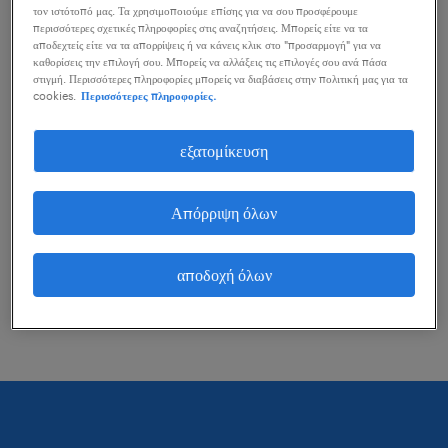
τον ιστότοπό μας. Τα χρησιμοποιούμε επίσης για να σου προσφέρουμε
μπορείς να κάνεις για να σε βοηθήσουν.
περισσότερες σχετικές πληροφορίες στις αναζητήσεις. Μπορείς είτε να τα
αποδεχτείς είτε να τα απορρίψεις ή να κάνεις κλικ στο "προσαρμογή" για να
καθορίσεις την επιλογή σου. Μπορείς να αλλάξεις τις επιλογές σου ανά πάσα
στιγμή. Περισσότερες πληροφορίες μπορείς να διαβάσεις στην πολιτική μας για τα
εξέτασε το ενδεχόμενο να αφαιρέσεις ορισμένα
cookies.
Περισσότερες πληροφορίες.
από τα φίλτρα που έχεις εφαρμόσει.
εξατομίκευση
Αναζήτησες θέσεις εργασίας για μια
συγκεκριμένη περιοχή; Προσπάθησε να
Απόρριψη όλων
διευρύνεις τη χιλιομετρική εμβέλεια γύρω από
αυτή την περιοχή.
αποδοχή όλων
Άλλαξε τον τίτλο θέσης ή τις λέξεις κλειδιά και
έλεγξε την ορθογραφία τους.