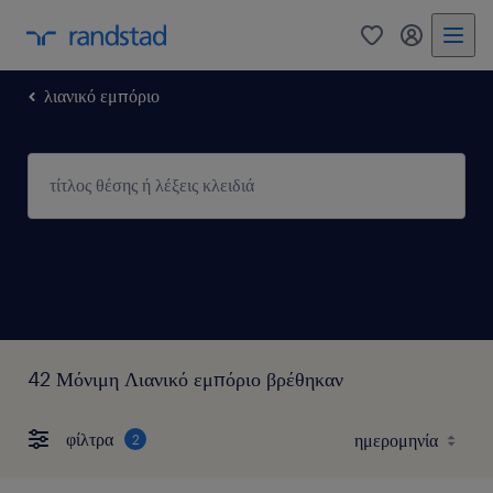
0
my randst
λιανικό εμπόριο
42 Μόνιμη Λιανικό εμπόριο βρέθηκαν
φίλτρα
2