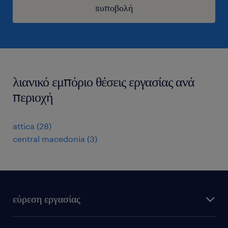
sυποβολή
λιανικό εμπόριο θέσεις εργασίας ανά
περιοχή
attica
(
28
)
central macedonia
(
3
)
εύρεση εργασίας
όλες οι θέσεις εργασίας