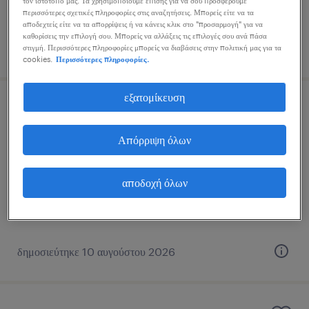
τον ιστότοπό μας. Τα χρησιμοποιούμε επίσης για να σου προσφέρουμε
περισσότερες σχετικές πληροφορίες στις αναζητήσεις. Μπορείς είτε να τα
αποδεχτείς είτε να τα απορρίψεις ή να κάνεις κλικ στο "προσαρμογή" για να
καθορίσεις την επιλογή σου. Μπορείς να αλλάξεις τις επιλογές σου ανά πάσα
δημοσιεύτηκε 10 αυγούστου 2026
στιγμή. Περισσότερες πληροφορίες μπορείς να διαβάσεις στην πολιτική μας για τα
cookies.
Περισσότερες πληροφορίες.
εξατομίκευση
σύμβουλος πωλήσεων
Απόρριψη όλων
γκύζη, attica
μόνιμη
αποδοχή όλων
δημοσιεύτηκε 10 αυγούστου 2026