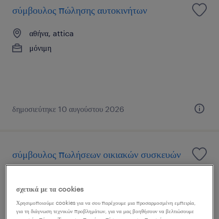
σύμβουλος πώλησης αυτοκινήτων
αθήνα, attica
μόνιμη
δημοσιεύτηκε 10 αυγούστου 2026
σύμβουλος πωλήσεων οικιακών συσκευών
αθήνα, attica
σχετικά με τα cookies
μόνιμη
Χρησιμοποιούμε cookies για να σου παρέχουμε μια προσαρμοσμένη εμπειρία,
για τη διάγνωση τεχνικών προβλημάτων, για να μας βοηθήσουν να βελτιώσουμε