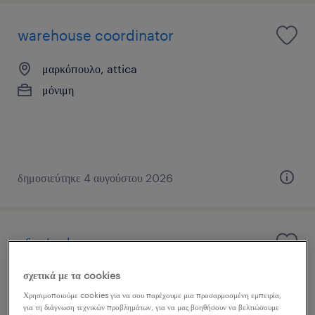
warehouse coordinator
μαρκόπουλο, attica
μόνιμη
δημοσιεύτηκε 4 αυγούστου 2026
οδηγός γ'
σχετικά με τα cookies
νέα χαλκηδόνα, attica
Χρησιμοποιούμε cookies για να σου παρέχουμε μια προσαρμοσμένη εμπειρία,
μόνιμη
για τη διάγνωση τεχνικών προβλημάτων, για να μας βοηθήσουν να βελτιώσουμε