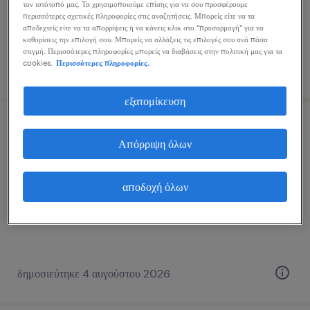
τον ιστότοπό μας. Τα χρησιμοποιούμε επίσης για να σου προσφέρουμε
περισσότερες σχετικές πληροφορίες στις αναζητήσεις. Μπορείς είτε να τα
αποδεχτείς είτε να τα απορρίψεις ή να κάνεις κλικ στο "προσαρμογή" για να
καθορίσεις την επιλογή σου. Μπορείς να αλλάξεις τις επιλογές σου ανά πάσα
στιγμή. Περισσότερες πληροφορίες μπορείς να διαβάσεις στην πολιτική μας για τα
cookies.
Περισσότερες πληροφορίες.
δημοσιεύτηκε 4 αυγούστου 2026
εξατομίκευση
υπεύθυνος παραλαβών
Απόρριψη όλων
ρέντη, attica
αποδοχή όλων
εποχική
δημοσιεύτηκε 4 αυγούστου 2026