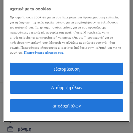
sales proposal engineer
σχετικά με τα cookies
Χρησιμοποιούμε cookies για να σου παρέχουμε μια προσαρμοσμένη εμπειρία,
για τη διάγνωση τεχνικών προβλημάτων, για να μας βοηθήσουν να βελτιώσουμε
athens, attica
τον ιστότοπό μας. Τα χρησιμοποιούμε επίσης για να σου προσφέρουμε
μόνιμη
περισσότερες σχετικές πληροφορίες στις αναζητήσεις. Μπορείς είτε να τα
αποδεχτείς είτε να τα απορρίψεις ή να κάνεις κλικ στο "προσαρμογή" για να
καθορίσεις την επιλογή σου. Μπορείς να αλλάξεις τις επιλογές σου ανά πάσα
στιγμή. Περισσότερες πληροφορίες μπορείς να διαβάσεις στην πολιτική μας για τα
cookies.
Περισσότερες πληροφορίες.
εξατομίκευση
δημοσιεύτηκε 3 αυγούστου 2026
Απόρριψη όλων
b2b indirect sales channels
coordinator
αποδοχή όλων
athens, attica
μόνιμη