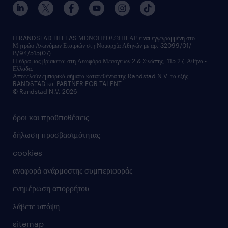
εκπαίδευση εργαζομένων
δελτία τύπου
κέντρα αξιολόγησης
οικονομικά στοιχεία
υπηρεσίες inhouse
Η RANDSTAD HELLAS ΜΟΝΟΠΡΟΣΩΠΗ ΑΕ είναι εγγεγραμμένη στο
Μητρώο Ανωνύμων Εταιριών στη Νομαρχία Αθηνών με αρ. 32099/01/
επικοινώνησε μαζί μας
Β/94/515(07).
υπηρεσίες redeployment
Η έδρα μας βρίσκεται στη Λεωφόρο Μεσογείων 2 & Σινώπης, 115 27, Αθήνα -
Ελλάδα.
workforce insights
Αποτελούν εμπορικά σήματα κατατεθέντα της Randstad N.V. τα εξής:
RANDSTAD και PARTNER FOR TALENT.
επικοινώνησε μαζί μας
© Randstad N.V. 2026
όροι και προϋποθέσεις
δήλωση προσβασιμότητας
cookies
αναφορά ανάρμοστης συμπεριφοράς
ενημέρωση απορρήτου
λάβετε υπόψη
sitemap