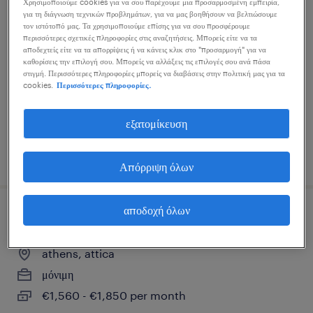
Χρησιμοποιούμε cookies για να σου παρέχουμε μια προσαρμοσμένη εμπειρία,
hebrew customer service agent -
για τη διάγνωση τεχνικών προβλημάτων, για να μας βοηθήσουν να βελτιώσουμε
τον ιστότοπό μας. Τα χρησιμοποιούμε επίσης για να σου προσφέρουμε
remote
περισσότερες σχετικές πληροφορίες στις αναζητήσεις. Μπορείς είτε να τα
αποδεχτείς είτε να τα απορρίψεις ή να κάνεις κλικ στο "προσαρμογή" για να
καθορίσεις την επιλογή σου. Μπορείς να αλλάξεις τις επιλογές σου ανά πάσα
remote all over greece
στιγμή. Περισσότερες πληροφορίες μπορείς να διαβάσεις στην πολιτική μας για τα
cookies.
Περισσότερες πληροφορίες.
μόνιμη
εξατομίκευση
δημοσιεύτηκε 3 αυγούστου 2026
Απόρριψη όλων
αποδοχή όλων
french speaking account manager
athens, attica
μόνιμη
€1,560 - €1,850 per month