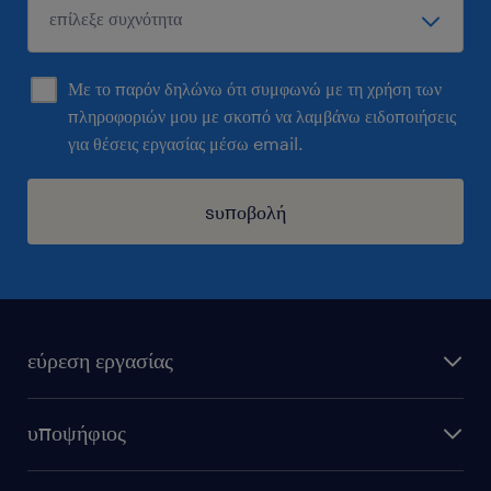
Με το παρόν δηλώνω ότι συμφωνώ με τη χρήση των
πληροφοριών μου με σκοπό να λαμβάνω ειδοποιήσεις
για θέσεις εργασίας μέσω email.
sυποβολή
εύρεση εργασίας
όλες οι θέσεις εργασίας
υποψήφιος
εξ αποστάσεως εργασία
υπολογισμός μισθού
στείλε μας το cv σου