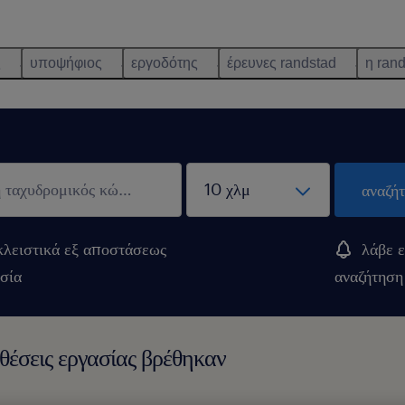
ς
υποψήφιος
εργοδότης
έρευνες randstad
η ran
αναζή
λειστικά εξ αποστάσεως
λάβε ε
σία
αναζήτηση
έσεις εργασίας βρέθηκαν