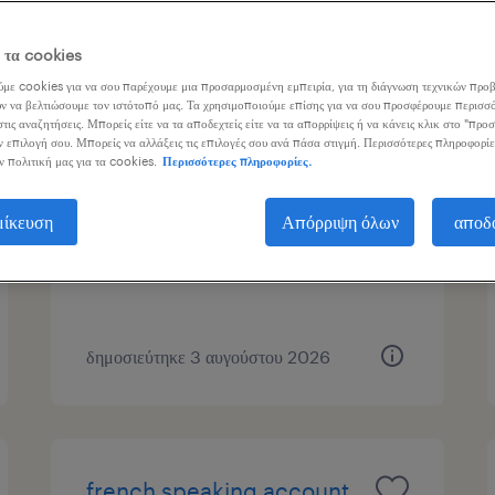
γασίας
ε τα cookies
με cookies για να σου παρέχουμε μια προσαρμοσμένη εμπειρία, για τη διάγνωση τεχνικών προβ
ν να βελτιώσουμε τον ιστότοπό μας. Τα χρησιμοποιούμε επίσης για να σου προσφέρουμε περισσό
τις αναζητήσεις. Μπορείς είτε να τα αποδεχτείς είτε να τα απορρίψεις ή να κάνεις κλικ στο "προ
chinese customer service
ν επιλογή σου. Μπορείς να αλλάξεις τις επιλογές σου ανά πάσα στιγμή. Περισσότερες πληροφορίε
ν πολιτική μας για τα cookies.
Περισσότερες πληροφορίες.
agent
μίκευση
Απόρριψη όλων
αποδ
athens, attica
μόνιμη
δημοσιεύτηκε 3 αυγούστου 2026
french speaking account