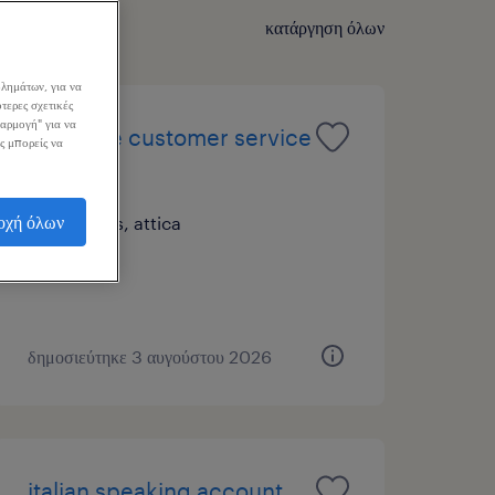
κατάργηση όλων
λημάτων, για να
τερες σχετικές
σαρμογή" για να
japanese customer service
ς μπορείς να
agent
οχή όλων
athens, attica
μόνιμη
δημοσιεύτηκε 3 αυγούστου 2026
italian speaking account