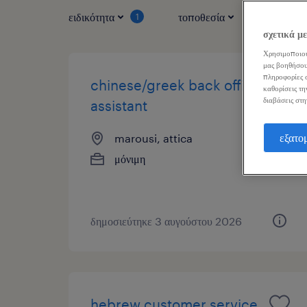
ειδικότητα
τοποθεσία
τύπος ερ
1
σχετικά μ
Χρησιμοποιού
μας βοηθήσου
πληροφορίες σ
chinese/greek back office
καθορίσεις τη
διαβάσεις στη
assistant
εξατο
marousi, attica
μόνιμη
δημοσιεύτηκε 3 αυγούστου 2026
hebrew customer service