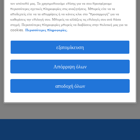
τον ιστότοπό μας. Τα χρησιμοποιούμε επίσης για να σου προσφέρουμε
μπορείς να κάνεις για να σε βοηθήσουν.
περισσότερες σχετικές πληροφορίες στις αναζητήσεις. Μπορείς είτε να τα
αποδεχτείς είτε να τα απορρίψεις ή να κάνεις κλικ στο "προσαρμογή" για να
καθορίσεις την επιλογή σου. Μπορείς να αλλάξεις τις επιλογές σου ανά πάσα
στιγμή. Περισσότερες πληροφορίες μπορείς να διαβάσεις στην πολιτική μας για τα
εξέτασε το ενδεχόμενο να αφαιρέσεις ορισμένα
cookies.
Περισσότερες πληροφορίες.
από τα φίλτρα που έχεις εφαρμόσει.
εξατομίκευση
Αναζήτησες θέσεις εργασίας για μια
συγκεκριμένη περιοχή; Προσπάθησε να
Απόρριψη όλων
διευρύνεις τη χιλιομετρική εμβέλεια γύρω από
αυτή την περιοχή.
αποδοχή όλων
Άλλαξε τον τίτλο θέσης ή τις λέξεις κλειδιά και
έλεγξε την ορθογραφία τους.