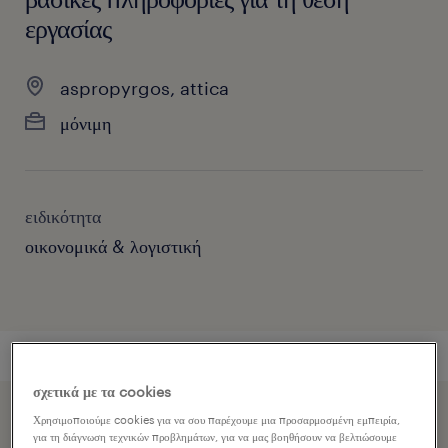
εργασίας
aspropyrgos, attica
μόνιμη
ειδικότητα
οικονομικά & λογιστική
σχετικά με τα cookies
Χρησιμοποιούμε cookies για να σου παρέχουμε μια προσαρμοσμένη εμπειρία,
Επιταχύνετε την εφαρμογή εργασίας κοινοποιώντας το
για τη διάγνωση τεχνικών προβλημάτων, για να μας βοηθήσουν να βελτιώσουμε