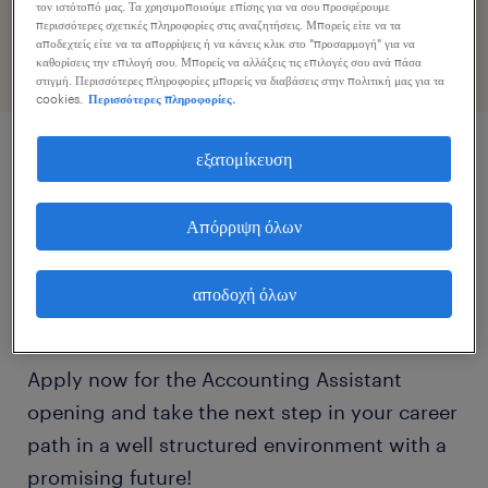
προφίλ σας
τον ιστότοπό μας. Τα χρησιμοποιούμε επίσης για να σου προσφέρουμε
περισσότερες σχετικές πληροφορίες στις αναζητήσεις. Μπορείς είτε να τα
αποδεχτείς είτε να τα απορρίψεις ή να κάνεις κλικ στο "προσαρμογή" για να
καθορίσεις την επιλογή σου. Μπορείς να αλλάξεις τις επιλογές σου ανά πάσα
στιγμή. Περισσότερες πληροφορίες μπορείς να διαβάσεις στην πολιτική μας για τα
cookies.
Περισσότερες πληροφορίες.
εξατομίκευση
περιγραφή εργασίας
Απόρριψη όλων
We are looking for an ambitious Accounting
Assistant, on behalf of a leading company in
αποδοχή όλων
the sector of 3rd party logistics!
Apply now for the Accounting Assistant
opening and take the next step in your career
path in a well structured environment with a
promising future!