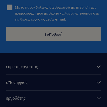
Με το παρόν δηλώνω ότι συμφωνώ με τη χρήση των
πληροφοριών μου με σκοπό να λαμβάνω ειδοποιήσεις
για θέσεις εργασίας μέσω email.
sυποβολή
εύρεση εργασίας
όλες οι θέσεις εργασίας
υποψήφιος
εξ αποστάσεως εργασία
υπολογισμός μισθού
στείλε μας το cv σου
εργοδότης
συμβουλές καριέρας
καριέρα στη randstad