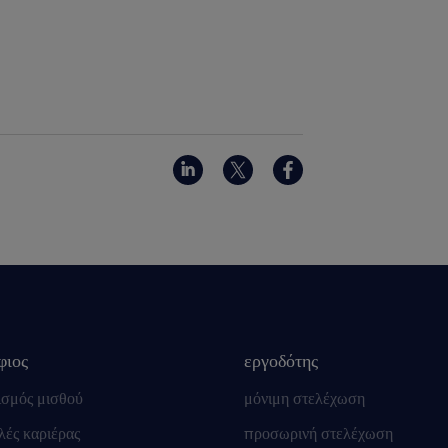
φιος
εργοδότης
ισμός μισθού
μόνιμη στελέχωση
ές καριέρας
προσωρινή στελέχωση