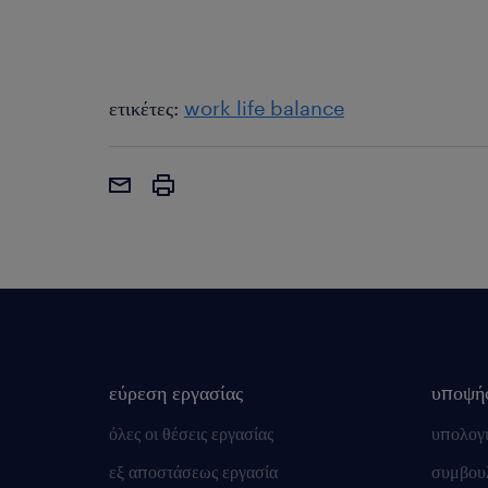
ετικέτες:
work life balance
εύρεση εργασίας
υποψή
όλες οι θέσεις εργασίας
υπολογ
εξ αποστάσεως εργασία
συμβουλ