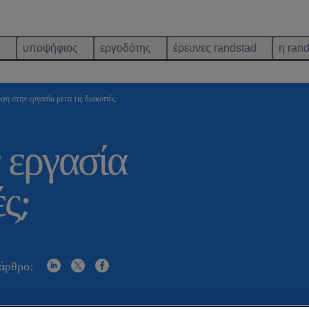
ς
υποψήφιος
εργοδότης
έρευνες randstad
η ran
φή στην εργασία μετά τις διακοπές;
 εργασία
ς;
 άρθρο: