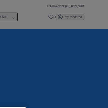
επικοινώνησε μαζί μας
EN
GR
0
dstad
my randstad