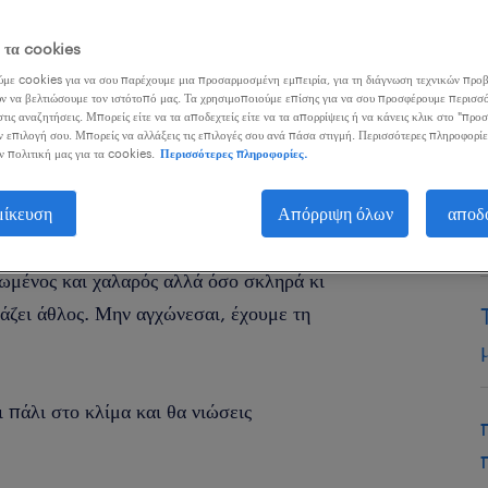
ε τα cookies
με cookies για να σου παρέχουμε μια προσαρμοσμένη εμπειρία, για τη διάγνωση τεχνικών προβ
ν να βελτιώσουμε τον ιστότοπό μας. Τα χρησιμοποιούμε επίσης για να σου προσφέρουμε περισσό
τις αναζητήσεις. Μπορείς είτε να τα αποδεχτείς είτε να τα απορρίψεις ή να κάνεις κλικ στο "προ
ραφείο αυτά τα tips θα σε βοηθήσουν
ν επιλογή σου. Μπορείς να αλλάξεις τις επιλογές σου ανά πάσα στιγμή. Περισσότερες πληροφορίε
ν πολιτική μας για τα cookies.
Περισσότερες πληροφορίες.
μίκευση
Απόρριψη όλων
αποδ
ε αυτό και
οι καλοκαιρινές διακοπές.
Το
αυσες λίγο χρόνο με τα αγαπημένα σου
ωμένος και χαλαρός αλλά όσο σκληρά κι
άζει άθλος. Μην αγχώνεσαι, έχουμε τη
ι πάλι στο κλίμα και θα νιώσεις