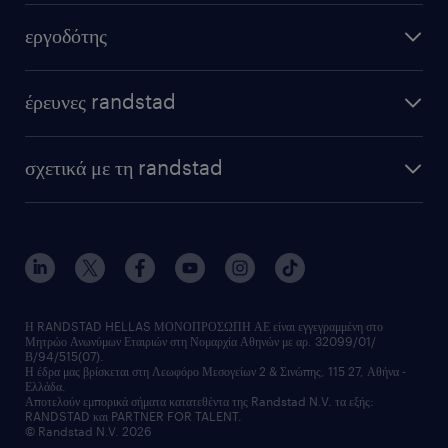
εργοδότης
έρευνες randstad
σχετικά με τη randstad
Η RANDSTAD HELLAS ΜΟΝΟΠΡΟΣΩΠΗ ΑΕ είναι εγγεγραμμένη στο
Μητρώο Ανωνύμων Εταιριών στη Νομαρχία Αθηνών με αρ. 32099/01/
Β/94/515(07).
Η έδρα μας βρίσκεται στη Λεωφόρο Μεσογείων 2 & Σινώπης, 115 27, Αθήνα -
Ελλάδα.
Αποτελούν εμπορικά σήματα κατατεθέντα της Randstad N.V. τα εξής:
RANDSTAD και PARTNER FOR TALENT.
© Randstad N.V. 2026