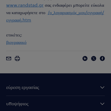
www.randstad.gr
σας ενδιαφέρει μπορείτε εύκολα
να καταχωρήσετε στο
/ο_λογαριασμός_μου/εγγραφή/
εγγραφή.htm
ετικέτες:
βιογραφικό
εύρεση εργασίας
υποψήφιος