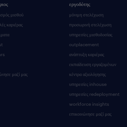
φιος
εργοδότης
ισμός μισθού
μόνιμη στελέχωση
ές καριέρας
προσωρινή στελέχωση
λματα
υπηρεσίες μισθοδοσίας
st
οutplacement
rs
ανάπτυξη καριέρας
εκπαίδευση εργαζομένων
ώνησε μαζί μας
κέντρα αξιολόγησης
υπηρεσίες inhouse
υπηρεσίες redeployment
workforce insights
επικοινώνησε μαζί μας