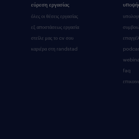
εύρεση εργασίας
υποψή
όλες οι θέσεις εργασίας
υπολογ
εξ αποστάσεως εργασία
συμβουλ
στείλε μας το cv σου
επαγγέ
καριέρα στη randstad
podca
webina
faq
επικοιν