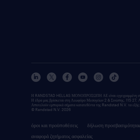
Η RANDSTAD HELLAS ΜΟΝΟΠΡΟΣΩΠΗ ΑΕ είναι εγγεγραμμένη στο Μ
Η έδρα μας βρίσκεται στη Λεωφόρο Μεσογείων 2 & Σινώπης, 115 27, 
Αποτελούν εμπορικά σήματα κατατεθέντα της Randstad N.V. τα 
© Randstad N.V. 2026
όροι και προϋποθέσεις
δήλωση προσβασιμότητα
αναφορά ζητήματος ασφαλείας