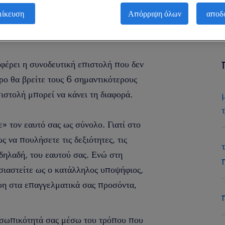
μίκευση
Απόρριψη όλων
αποδ
έρει η συνοδευτική επιστολή που δεν
ρο θα βρείτε τους 6 σημαντικότερους
ιστολή μπορεί να κάνει τη διαφορά.
» τον εαυτό σας ως σύνολο. Γιατί στο
ς να πουλήσετε τις δεξιότητες, τις
 δηλαδή, του εαυτού σας. Ενώ στη
σιαστείτε ως ο κατάλληλος υποψήφιος,
άρη στα επαγγελματικά σας προσόντα,
οσωπικότητά σας μέσω του τρόπου που