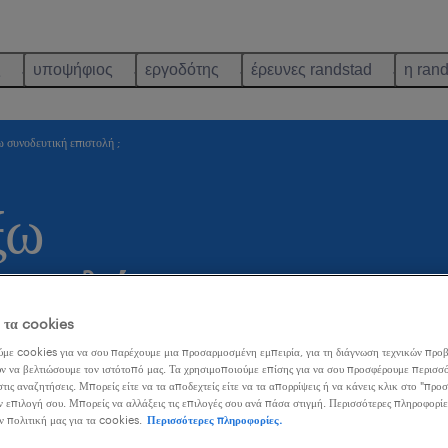
ς
υποψήφιος
εργοδότης
έρευνες randstad
η ran
ω συνοδευτική επιστολή ;
ξω
στολή ;
ε τα cookies
με cookies για να σου παρέχουμε μια προσαρμοσμένη εμπειρία, για τη διάγνωση τεχνικών προβ
ν να βελτιώσουμε τον ιστότοπό μας. Τα χρησιμοποιούμε επίσης για να σου προσφέρουμε περισσό
θρο:
τις αναζητήσεις. Μπορείς είτε να τα αποδεχτείς είτε να τα απορρίψεις ή να κάνεις κλικ στο "προ
ν επιλογή σου. Μπορείς να αλλάξεις τις επιλογές σου ανά πάσα στιγμή. Περισσότερες πληροφορίε
ν πολιτική μας για τα cookies.
Περισσότερες πληροφορίες.