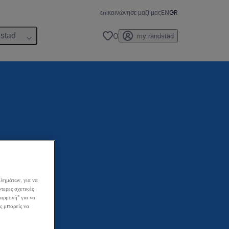
επικοινώνησε μαζί μας
EN
GR
0
dstad
my randstad
λημάτων, για να
τερες σχετικές
σαρμογή" για να
ς μπορείς να