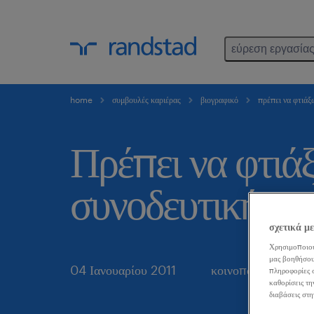
εύρεση εργασία
home
συμβουλές καριέρας
βιογραφικό
πρέπει να φτιάξ
Πρέπει να φτιά
συνοδευτική επι
σχετικά μ
Χρησιμοποιού
μας βοηθήσου
04 Ιανουαρίου 2011
κοινοποιήστε το άρ
πληροφορίες σ
καθορίσεις τη
διαβάσεις στη