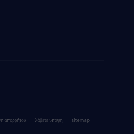
ση απορρήτου
λάβετε υπόψη
sitemap