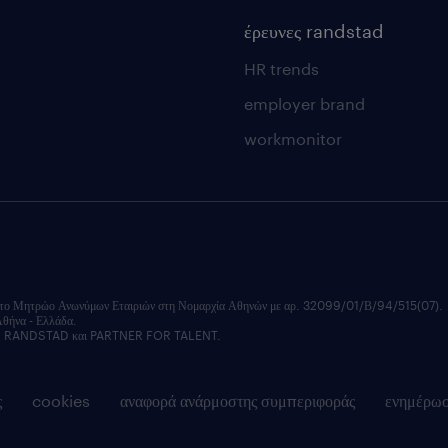
έρευνες randstad
HR trends
employer brand
workmonitor
ητρώο Ανωνύμων Εταιριών στη Νομαρχία Αθηνών με αρ. 32099/01/Β/94/515(07).
Αθήνα - Ελλάδα.
εξής: RANDSTAD και PARTNER FOR TALENT.
ς
cookies
αναφορά ανάρμοστης συμπεριφοράς
ενημέρω