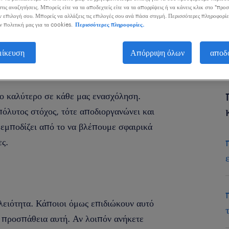
τις αναζητήσεις. Μπορείς είτε να τα αποδεχτείς είτε να τα απορρίψεις ή να κάνεις κλικ στο "προ
ν επιλογή σου. Μπορείς να αλλάξεις τις επιλογές σου ανά πάσα στιγμή. Περισσότερες πληροφορίε
ν πολιτική μας για τα cookies.
Περισσότερες πληροφορίες.
μίκευση
Απόρριψη όλων
αποδ
ο καλύτερο σε κάθε μας ενασχόληση.
πόλυτος στόχος, τότε αποδιοργανώνει και
εμποδίζει από το να βλέπουμε σφαιρικά
ες.
ελειότητα. Κάποιοι όμως επιδιώκουν αυτό
ν προσπάθεια αυτή. Αν λοιπόν ανήκετε