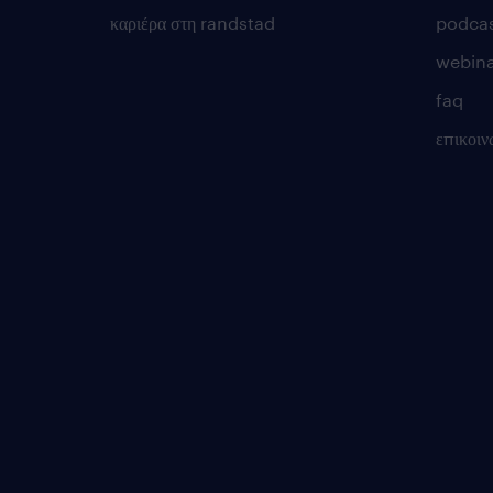
καριέρα στη randstad
podca
webina
faq
επικοιν