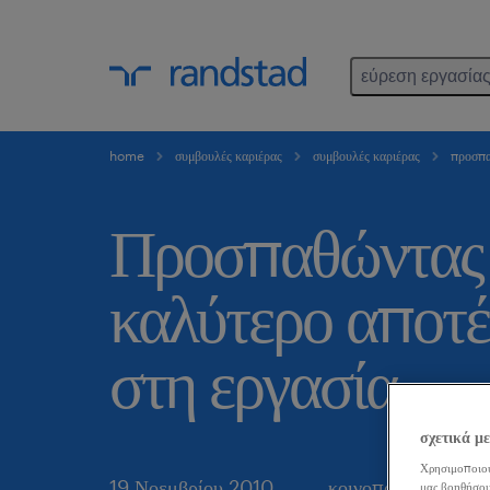
εύρεση εργασία
home
συμβουλές καριέρας
συμβουλές καριέρας
προσπαθ
Προσπαθώντας 
καλύτερο αποτ
στη εργασία
σχετικά μ
Χρησιμοποιού
19 Νοεμβρίου 2010
κοινοποιήστε το άρ
μας βοηθήσου