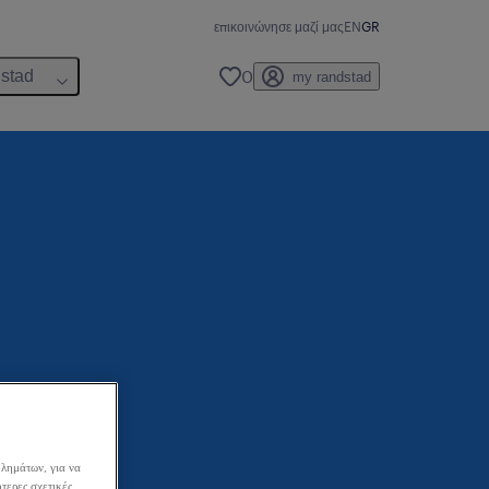
επικοινώνησε μαζί μας
EN
GR
0
dstad
my randstad
λημάτων, για να
τερες σχετικές