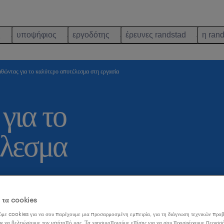
ς
υποψήφιος
εργοδότης
έρευνες randstad
η ran
ώντας για το καλύτερο αποτέλεσμα στη εργασία
για το
έλεσμα
ε τα cookies
με cookies για να σου παρέχουμε μια προσαρμοσμένη εμπειρία, για τη διάγνωση τεχνικών προβ
θρο:
ν να βελτιώσουμε τον ιστότοπό μας. Τα χρησιμοποιούμε επίσης για να σου προσφέρουμε περισσό