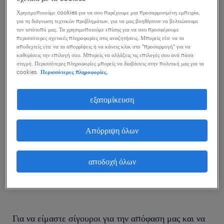
για δουλειά, ανάμεσα σε δύο θέσεις εργασίας. Από
Χρησιμοποιούμε cookies για να σου παρέχουμε μια προσαρμοσμένη εμπειρία,
για τη διάγνωση τεχνικών προβλημάτων, για να μας βοηθήσουν να βελτιώσουμε
την στιγμή όμως πού έχουμε στείλει το βιογραφικό
τον ιστότοπό μας. Τα χρησιμοποιούμε επίσης για να σου προσφέρουμε
μας σε κάποιες εταιρίες, ενδέχεται να μας καλέσουν
περισσότερες σχετικές πληροφορίες στις αναζητήσεις. Μπορείς είτε να τα
αποδεχτείς είτε να τα απορρίψεις ή να κάνεις κλικ στο "προσαρμογή" για να
για συνέντευξη σε παραπάνω από μία, από όπου
καθορίσεις την επιλογή σου. Μπορείς να αλλάξεις τις επιλογές σου ανά πάσα
στιγμή. Περισσότερες πληροφορίες μπορείς να διαβάσεις στην πολιτική μας για τα
μπορεί να προκύψουν προτάσεις συνεργασίας. Για
cookies.
Περισσότερες πληροφορίες.
αυτό θα πρέπει να είμαστε προετοιμασμένοι και να
έχουμε κριτήρια με τα οποία θα αποφασίσουμε. Ποια
εξατομίκευση
κριτήρια, θα πρέπει όμως να θέσουμε για να λάβουμε
την απόφαση μας; Τι είναι αυτό που καθιστά
Απόρριψη όλων
ενδιαφέρουσες τις συγκεκριμένες θέσεις εργασίας και
ποια θα πρέπει να προτιμήσουμε τελικά;
αποδοχή όλων
Για να είμαστε σίγουροι για την απόφαση μας και να