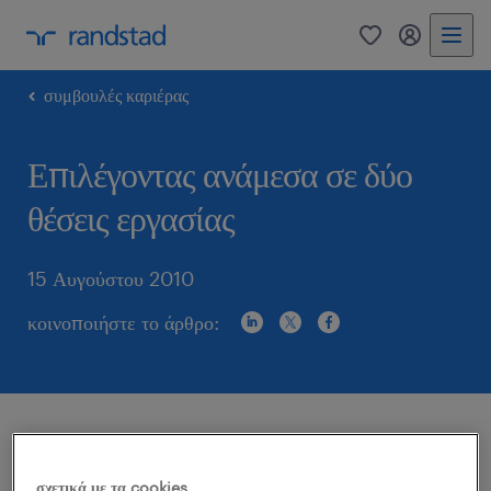
0
my randst
συμβουλές καριέρας
Επιλέγοντας ανάμεσα σε δύο
θέσεις εργασίας
15 Αυγούστου 2010
κοινοποιήστε το άρθρο:
Δεν είναι πολύ συχνό φαινόμενο στη σημερινή αγορά
εργασίας να πρέπει να επιλέξουμε, όταν ψάχνουμε
σχετικά με τα cookies