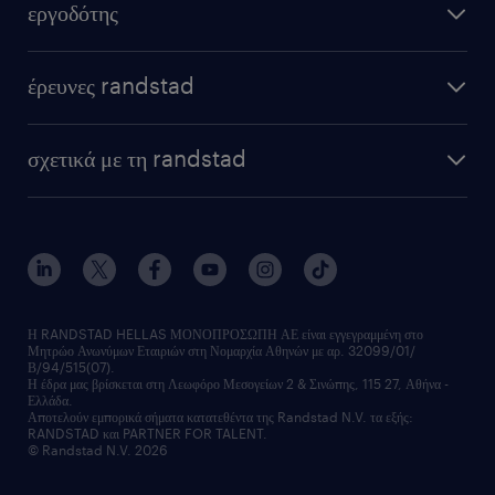
εργοδότης
έρευνες randstad
σχετικά με τη randstad
Η RANDSTAD HELLAS ΜΟΝΟΠΡΟΣΩΠΗ ΑΕ είναι εγγεγραμμένη στο
Μητρώο Ανωνύμων Εταιριών στη Νομαρχία Αθηνών με αρ. 32099/01/
Β/94/515(07).
Η έδρα μας βρίσκεται στη Λεωφόρο Μεσογείων 2 & Σινώπης, 115 27, Αθήνα -
Ελλάδα.
Αποτελούν εμπορικά σήματα κατατεθέντα της Randstad N.V. τα εξής:
RANDSTAD και PARTNER FOR TALENT.
© Randstad N.V. 2026