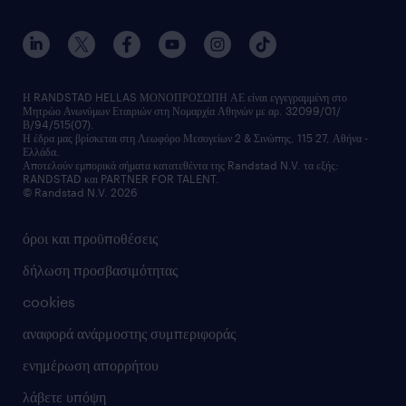
Η RANDSTAD HELLAS ΜΟΝΟΠΡΟΣΩΠΗ ΑΕ είναι εγγεγραμμένη στο
Μητρώο Ανωνύμων Εταιριών στη Νομαρχία Αθηνών με αρ. 32099/01/
Β/94/515(07).
Η έδρα μας βρίσκεται στη Λεωφόρο Μεσογείων 2 & Σινώπης, 115 27, Αθήνα -
Ελλάδα.
Αποτελούν εμπορικά σήματα κατατεθέντα της Randstad N.V. τα εξής:
RANDSTAD και PARTNER FOR TALENT.
© Randstad N.V. 2026
όροι και προϋποθέσεις
δήλωση προσβασιμότητας
cookies
αναφορά ανάρμοστης συμπεριφοράς
ενημέρωση απορρήτου
λάβετε υπόψη