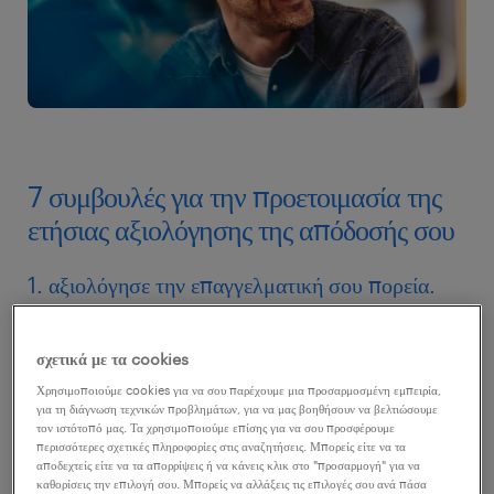
7 συμβουλές για την προετοιμασία της
ετήσιας αξιολόγησης της απόδοσής σου
1. αξιολόγησε την επαγγελματική σου πορεία.
Πριν μπεις στο meeting, αφιέρωσε λίγο χρόνο για
σχετικά με τα cookies
μία ειλικρινή αυτο-αξιολόγηση:
Χρησιμοποιούμε cookies για να σου παρέχουμε μια προσαρμοσμένη εμπειρία,
για τη διάγνωση τεχνικών προβλημάτων, για να μας βοηθήσουν να βελτιώσουμε
Αξιολόγησε τις επιδόσεις σου μέσα στο έτος,
τον ιστότοπό μας. Τα χρησιμοποιούμε επίσης για να σου προσφέρουμε
περισσότερες σχετικές πληροφορίες στις αναζητήσεις. Μπορείς είτε να τα
τονίζοντας τόσο τις επιτυχίες όσο και τις
αποδεχτείς είτε να τα απορρίψεις ή να κάνεις κλικ στο "προσαρμογή" για να
καθορίσεις την επιλογή σου. Μπορείς να αλλάξεις τις επιλογές σου ανά πάσα