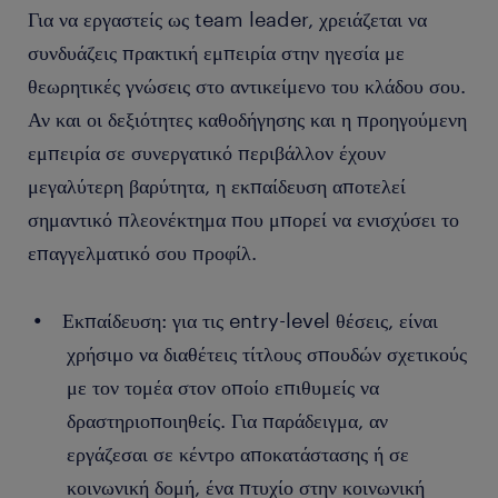
συναντήσεις ή επαγγελματικά συνέδρια, όπου η φυσική
Για να εργαστείς ως team leader, χρειάζεται να
κομβικό σημείο στην επαγγελματική πορεία, καθώς σου
Παρακίνηση και ενδυνάμωση της ομάδας: o ρόλος σου
παρουσία κρίνεται απαραίτητη.
επιτρέπει να αναπτύξεις τις διοικητικές και επικοινωνιακές
συνδυάζεις πρακτική εμπειρία στην ηγεσία με
είναι επίσης εμψυχωτικός. Ενισχύεις το ομαδικό
δεξιότητες που χρειάζονται για να περάσεις από τη διαχείριση
θεωρητικές γνώσεις στο αντικείμενο του κλάδου σου.
πνεύμα, αναγνωρίζεις την προσπάθεια και ενθαρρύνεις
ομάδας στη διαχείριση στρατηγικών στόχων και έργων σε
την εξέλιξη κάθε μέλους μέσω
κινήτρων
, επιβράβευσης
Αν και οι δεξιότητες καθοδήγησης και η προηγούμενη
οργανωσιακό επίπεδο.
ή προγραμμάτων mentoring. Με συχνές συναντήσεις,
εμπειρία σε συνεργατικό περιβάλλον έχουν
ανοιχτή επικοινωνία και έμπρακτη στήριξη, δημιουργείς
μεγαλύτερη βαρύτητα, η εκπαίδευση αποτελεί
ένα θετικό κλίμα συνεργασίας που οδηγεί σε υψηλή
σημαντικό πλεονέκτημα που μπορεί να ενισχύσει το
απόδοση και συνοχή στην ομάδα.
επαγγελματικό σου προφίλ.
Εκπαίδευση: για τις entry-level θέσεις, είναι
χρήσιμο να διαθέτεις τίτλους σπουδών σχετικούς
με τον τομέα στον οποίο επιθυμείς να
δραστηριοποιηθείς. Για παράδειγμα, αν
εργάζεσαι σε κέντρο αποκατάστασης ή σε
κοινωνική δομή, ένα πτυχίο στην κοινωνική