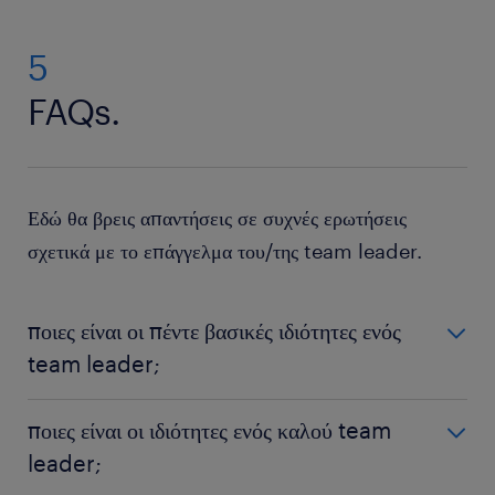
5
FAQs.
Εδώ θα βρεις απαντήσεις σε συχνές ερωτήσεις
σχετικά με το επάγγελμα του/της team leader.
ποιες είναι οι πέντε βασικές ιδιότητες ενός
team leader;
Ένας/μία team leader χρειάζεται να διαθέτει ηγετικές
ποιες είναι οι ιδιότητες ενός καλού team
ικανότητες, επικοινωνιακές δεξιότητες, ικανότητα λήψης
leader;
αποφάσεων, συναισθηματική νοημοσύνη καθώς επίσης και