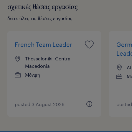
βιογραφικό σου ώστε να μπορεί να επικοινωνήσει μαζί σου
σχετικές θέσεις εργασίας
ένας/μια υπεύθυνος/η προσλήψεων εάν προκύψει ανάλογη
δείτε όλες τις θέσεις εργασίας
θέση εργασίας.
French Team Leader
Germ
Lead
Thessaloniki, Central
Macedonia
At
Μόνιμη
Μό
posted 3 August 2026
posted