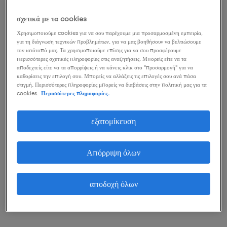
βιομηχανία, όπου επιβλέπεις την παραγωγή και τον
σχετικά με τα cookies
ποιοτικό έλεγχο, έως την υγεία, όπου συντονίζεις το
Χρησιμοποιούμε cookies για να σου παρέχουμε μια προσαρμοσμένη εμπειρία,
ιατρικό προσωπικό ή τα κοινοτικά προγράμματα.
για τη διάγνωση τεχνικών προβλημάτων, για να μας βοηθήσουν να βελτιώσουμε
τον ιστότοπό μας. Τα χρησιμοποιούμε επίσης για να σου προσφέρουμε
περισσότερες σχετικές πληροφορίες στις αναζητήσεις. Μπορείς είτε να τα
Αν σε χαρακτηρίζουν η ικανότητα καθοδήγησης, η
αποδεχτείς είτε να τα απορρίψεις ή να κάνεις κλικ στο "προσαρμογή" για να
καθορίσεις την επιλογή σου. Μπορείς να αλλάξεις τις επιλογές σου ανά πάσα
ενσυναίσθηση και η διάθεση να εμπνέεις τους
στιγμή. Περισσότερες πληροφορίες μπορείς να διαβάσεις στην πολιτική μας για τα
cookies.
Περισσότερες πληροφορίες.
άλλους, τότε ο ρόλος του/της team leader μπορεί
να αποτελέσει την καλύτερη επαγγελματική πορεία
εξατομίκευση
για σένα. Συνέχισε να διαβάζεις για να μάθεις ποιες
ικανότητες και προσόντα χρειάζεσαι για να πετύχεις
Απόρριψη όλων
στη θέση.
αποδοχή όλων
θέσεις team leader