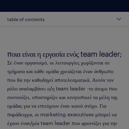
table of contents
ο μέσος μισθός ενός team leader.
κατηγορίες team leaders.
ποια είναι η εργασία ενός team leader;
Σε έναν οργανισμό, οι λειτουργίες χωρίζονται σε
εργαζόμενος ως team leader.
τμήματα και κάθε ομάδα χρειάζεται έναν άνθρωπο
που θα την καθοδηγεί αποτελεσματικά. Αυτόν τον
τα προσόντα και η εκπαίδευση ενός team leader.
ρόλο αναλαμβάνει ο/η team leader -το άτομο που
συντονίζει, υποστηρίζει και κινητοποιεί τα μέλη της
FAQs.
ομάδας για να επιτύχουν έναν κοινό στόχο. Για
παράδειγμα, οι marketing executives μπορεί να
έχουν έναν/μία team leader που φροντίζει για την