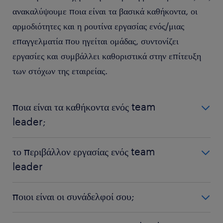
ανακαλύψουμε ποια είναι τα βασικά καθήκοντα, οι
αρμοδιότητες και η ρουτίνα εργασίας ενός/μιας
επαγγελματία που ηγείται ομάδας, συντονίζει
εργασίες και συμβάλλει καθοριστικά στην επίτευξη
των στόχων της εταιρείας.
ποια είναι τα καθήκοντα ενός team
leader;
Τα καθήκοντα και οι αρμοδιότητές σου ως team leader
το περιβάλλον εργασίας ενός team
είναι:
leader
Διαχείριση λειτουργιών και εργασιών της ομάδας: ως team
Το περιβάλλον εργασίας ενός/μιας team leader εξαρτάται
ποιοι είναι οι συνάδελφοί σου;
leader, οργανώνεις και καθοδηγείς την ομάδα σου ώστε να
σε μεγάλο βαθμό από τον κλάδο και το είδος των
επιτευχθούν οι στόχοι που έχουν τεθεί. Δημιουργείς
δραστηριοτήτων της εταιρείας. Πρόκειται για έναν ρόλο που
Ως team leader, συνεργάζεσαι καθημερινά με
προγράμματα εργασίας, κατανείμεις αρμοδιότητες,