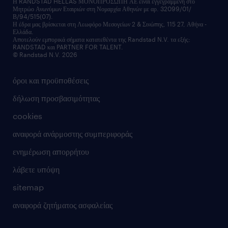
Η RANDSTAD HELLAS ΜΟΝΟΠΡΟΣΩΠΗ ΑΕ είναι εγγεγραμμένη στο
Μητρώο Ανωνύμων Εταιριών στη Νομαρχία Αθηνών με αρ. 32099/01/
Β/94/515(07).
Η έδρα μας βρίσκεται στη Λεωφόρο Μεσογείων 2 & Σινώπης, 115 27, Αθήνα -
Ελλάδα.
Αποτελούν εμπορικά σήματα κατατεθέντα της Randstad N.V. τα εξής:
RANDSTAD και PARTNER FOR TALENT.
© Randstad N.V. 2026
όροι και προϋποθέσεις
δήλωση προσβασιμότητας
cookies
αναφορά ανάρμοστης συμπεριφοράς
ενημέρωση απορρήτου
λάβετε υπόψη
sitemap
αναφορά ζητήματος ασφαλείας