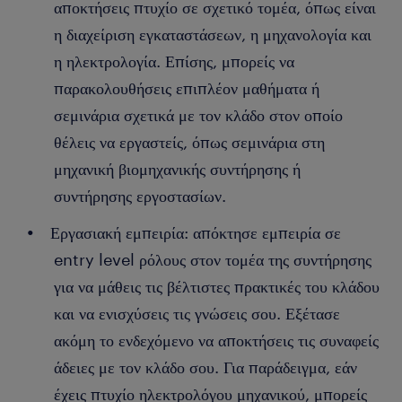
αποκτήσεις πτυχίο σε σχετικό τομέα, όπως είναι
Διαχείριση προϋπολογισμών: ως maintenance
η διαχείριση εγκαταστάσεων, η μηχανολογία και
manager, διαχειρίζεσαι τον προϋπολογισμό του
η ηλεκτρολογία. Επίσης, μπορείς να
τμήματός σου. Η εταιρεία αναμένει από εσένα να
παρακολουθήσεις επιπλέον μαθήματα ή
διαχειρίζεσαι σωστά τους πόρους και τα έξοδα της,
διασφαλίζοντας τις βέλτιστες πρακτικές
σεμινάρια σχετικά με τον κλάδο στον οποίο
προϋπολογισμού. Η εργασία σου ως maintenance
θέλεις να εργαστείς, όπως σεμινάρια στη
manager περιλαμβάνει επίσης την παρακολούθηση
μηχανική βιομηχανικής συντήρησης ή
του αποθέματος εξοπλισμού. Ως manager,
συντήρησης εργοστασίων.
αναπτύσσεις καλύτερους τρόπους για να βελτιώσεις την
παραγωγικότητα και να μειώσεις τα κόστη στο τμήμα
Εργασιακή εμπειρία: απόκτησε εμπειρία σε
σου.
entry level ρόλους στον τομέα της συντήρησης
για να μάθεις τις βέλτιστες πρακτικές του κλάδου
και να ενισχύσεις τις γνώσεις σου. Εξέτασε
ακόμη το ενδεχόμενο να αποκτήσεις τις συναφείς
άδειες με τον κλάδο σου. Για παράδειγμα, εάν
έχεις πτυχίο ηλεκτρολόγου μηχανικού, μπορείς