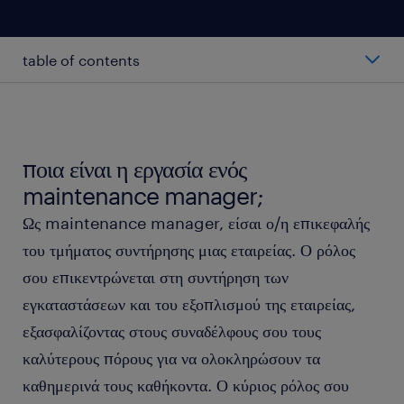
table of contents
ο μέσος μισθός ενός maintenance manager
κατηγορίες maintenance managers
ποια είναι η εργασία ενός
maintenance manager;
εργαζόμενος ως maintenance manager
Ως maintenance manager, είσαι ο/η επικεφαλής
του τμήματος συντήρησης μιας εταιρείας. Ο ρόλος
τα προσόντα και η εκπαίδευση ενός maintenance
σου επικεντρώνεται στη συντήρηση των
manager
εγκαταστάσεων και του εξοπλισμού της εταιρείας,
εξασφαλίζοντας στους συναδέλφους σου τους
FAQs
καλύτερους πόρους για να ολοκληρώσουν τα
καθημερινά τους καθήκοντα. Ο κύριος ρόλος σου