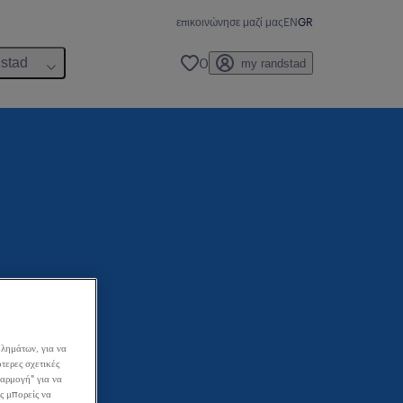
επικοινώνησε μαζί μας
EN
GR
0
dstad
my randstad
λημάτων, για να
τερες σχετικές
σαρμογή" για να
ς μπορείς να