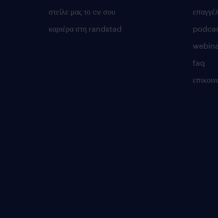
στείλε μας το cv σου
επαγγέ
καριέρα στη randstad
podca
webina
faq
επικοιν