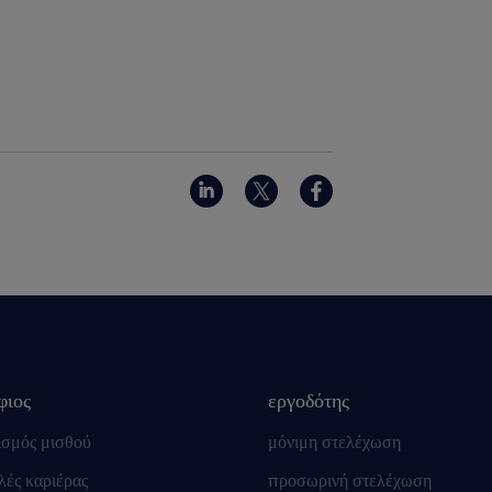
φιος
εργοδότης
ισμός μισθού
μόνιμη στελέχωση
ές καριέρας
προσωρινή στελέχωση