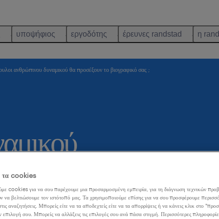
ς
υποψήφιος
εργοδότης
έρευνες randstad
η ran
ουλοι ανθρώπινου δυναμικού θα προσέξουν το βιογραφικό σας ;
ναμικού
ο
ε τα cookies
;
με cookies για να σου παρέχουμε μια προσαρμοσμένη εμπειρία, για τη διάγνωση τεχνικών προβ
ν να βελτιώσουμε τον ιστότοπό μας. Τα χρησιμοποιούμε επίσης για να σου προσφέρουμε περισσό
τις αναζητήσεις. Μπορείς είτε να τα αποδεχτείς είτε να τα απορρίψεις ή να κάνεις κλικ στο "προ
ν επιλογή σου. Μπορείς να αλλάξεις τις επιλογές σου ανά πάσα στιγμή. Περισσότερες πληροφορίε