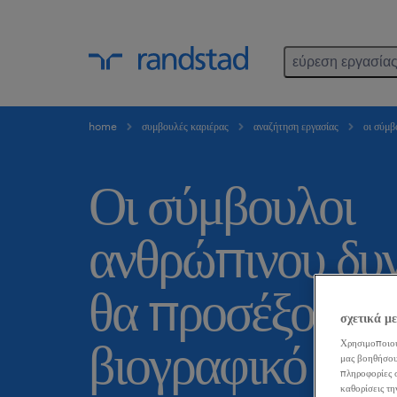
εύρεση εργασία
home
συμβουλές καριέρας
αναζήτηση εργασίας
οι σύμβ
Οι σύμβουλοι
ανθρώπινου δυ
θα προσέξουν τ
σχετικά μ
βιογραφικό σας 
Χρησιμοποιού
μας βοηθήσου
πληροφορίες σ
καθορίσεις τη