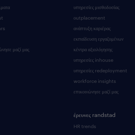
λματα
υπηρεσίες μισθοδοσίας
st
οutplacement
rs
ανάπτυξη καριέρας
εκπαίδευση εργαζομένων
ώνησε μαζί μας
κέντρα αξιολόγησης
υπηρεσίες inhouse
υπηρεσίες redeployment
workforce insights
επικοινώνησε μαζί μας
έρευνες randstad
HR trends