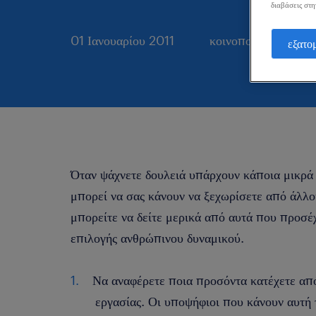
διαβάσεις στη
01 Ιανουαρίου 2011
κοινοποιήστε το άρ
εξατο
Όταν ψάχνετε δουλειά υπάρχουν κάποια μικρά 
μπορεί να σας κάνουν να ξεχωρίσετε από άλλο
μπορείτε να δείτε μερικά από αυτά που προσέ
επιλογής ανθρώπινου δυναμικού.
Να αναφέρετε ποια προσόντα κατέχετε απ
εργασίας. Οι υποψήφιοι που κάνουν αυτή