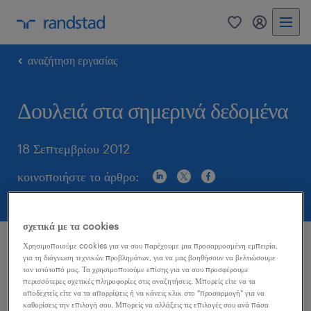
0
my randst
αναζήτηση εργασίας
Δουλειά στα σημερινά δεδομένα
18 Σεπτεμβρίου 2012
κοινοποιήστε το άρθρο:
σχετικά με τα cookies
Χρησιμοποιούμε cookies για να σου παρέχουμε μια προσαρμοσμένη εμπειρία,
Για να αναζητήσει κάποια δουλειά σύμφωνα με τα
για τη διάγνωση τεχνικών προβλημάτων, για να μας βοηθήσουν να βελτιώσουμε
τον ιστότοπό μας. Τα χρησιμοποιούμε επίσης για να σου προσφέρουμε
σημερινά δεδομένα θα πρέπει δραστηριοποιηθεί
περισσότερες σχετικές πληροφορίες στις αναζητήσεις. Μπορείς είτε να τα
έντονα και πολλές φορές πρωτότυπα.
αποδεχτείς είτε να τα απορρίψεις ή να κάνεις κλικ στο "προσαρμογή" για να
καθορίσεις την επιλογή σου. Μπορείς να αλλάξεις τις επιλογές σου ανά πάσα