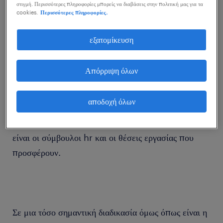
στιγμή. Περισσότερες πληροφορίες μπορείς να διαβάσεις στην πολιτική μας για τα
cookies.
Περισσότερες πληροφορίες.
εξατομίκευση
Συχνά οι περισσότεροι από όσους αναζητούν δουλειά
εναποθέτουν όλη τους την προσπάθεια στις αιτήσεις
Απόρριψη όλων
που κάνουν στις διαθέσιμες θέσεις εργασίας που
δημοσιεύονται στα διάφορα job site στο internet.
αποδοχή όλων
Για κάποιους αποτελεί και η μοναδική επιλογή
αγνοώντας σημαντικές εναλλακτικές επιλογές όπως
είναι οι σύμβουλοι hr και οι θέσεις εργασίας που
προσφέρουν.
Σε μια τόσο σημαντική διαδικασία όμως όπως είναι η