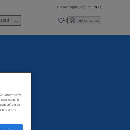
επικοινώνησε μαζί μας
EN
GR
0
dstad
my randstad
λημάτων, για να
τερες σχετικές
σαρμογή" για να
ς μπορείς να