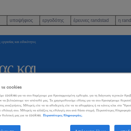
ς
υποψήφιος
εργοδότης
έρευνες randstad
η ran
 εργασίας και ειδικότητες
ας και
ε τα cookies
με cookies για να σου παρέχουμε μια προσαρμοσμένη εμπειρία, για τη διάγνωση τεχνικών προβ
ν να βελτιώσουμε τον ιστότοπό μας. Τα χρησιμοποιούμε επίσης για να σου προσφέρουμε περισσό
τις αναζητήσεις. Μπορείς είτε να τα αποδεχτείς είτε να τα απορρίψεις ή να κάνεις κλικ στο "προ
ν επιλογή σου. Μπορείς να αλλάξεις τις επιλογές σου ανά πάσα στιγμή. Περισσότερες πληροφορίε
ν πολιτική μας για τα cookies.
Περισσότερες πληροφορίες.