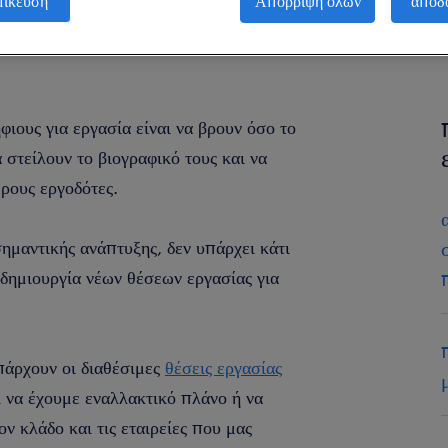
μίκευση
Απόρριψη όλων
αποδ
φιους για εργασία είναι να βρουν όσο το
 στείλουν το βιογραφικό τους και να
ρους εργοδότες.
ημαντικής ανάπτυξης, δεν υπάρχει κάτι
 δημιουργία νέων θέσεων εργασίας για
πάρχουν οι διαθέσιμες
θέσεις εργασίας
ί να έχουμε εναλλακτικό πλάνο ή να
ν κλάδο και τις εταιρείες που μας