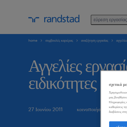
εύρεση εργασία
home
συμβουλές καριέρας
αναζήτηση εργασίας
αγγελίες
Αγγελίες εργασί
ειδικότητες
σχετικά μ
Χρησιμοποιού
μας βοηθήσου
πληροφορίες σ
καθορίσεις τη
27 Ιουνίου 2011
κοινοποιήστε το άρθρο:
διαβάσεις στη