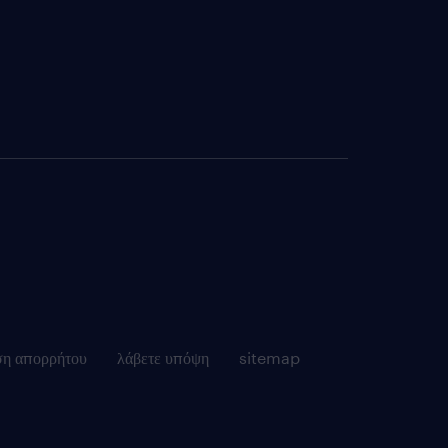
ση απορρήτου
λάβετε υπόψη
sitemap