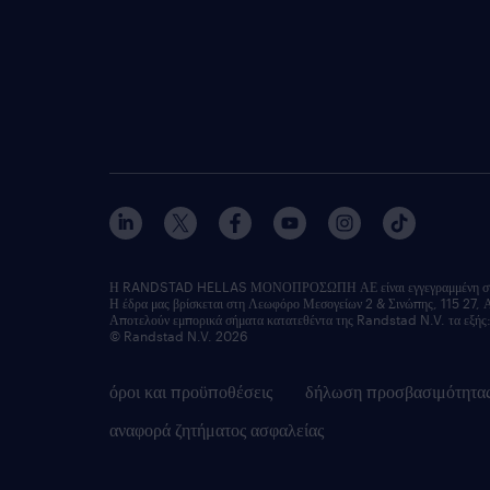
Η RANDSTAD HELLAS ΜΟΝΟΠΡΟΣΩΠΗ ΑΕ είναι εγγεγραμμένη στο Μ
Η έδρα μας βρίσκεται στη Λεωφόρο Μεσογείων 2 & Σινώπης, 115 27, 
Αποτελούν εμπορικά σήματα κατατεθέντα της Randstad N.V. τα 
© Randstad N.V. 2026
όροι και προϋποθέσεις
δήλωση προσβασιμότητα
αναφορά ζητήματος ασφαλείας