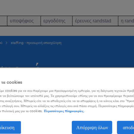
ς
υποψήφιος
εργοδότης
έρευνες randstad
η ran
ού
staffing - προσωρινή απασχόληση
σωρινή
ε τα cookies
με cookies για να σου παρέχουμε μια προσαρμοσμένη εμπειρία, για τη διάγνωση τεχνικών προβ
ν να βελτιώσουμε τον ιστότοπό μας. Τα χρησιμοποιούμε επίσης για να σου προσφέρουμε περισσό
τις αναζητήσεις. Μπορείς είτε να τα αποδεχτείς είτε να τα απορρίψεις ή να κάνεις κλικ στο "προ
ν επιλογή σου. Μπορείς να αλλάξεις τις επιλογές σου ανά πάσα στιγμή. Περισσότερες πληροφορίε
ν πολιτική μας για τα cookies.
Περισσότερες πληροφορίες.
ρθρο:
μίκευση
Απόρριψη όλων
αποδ