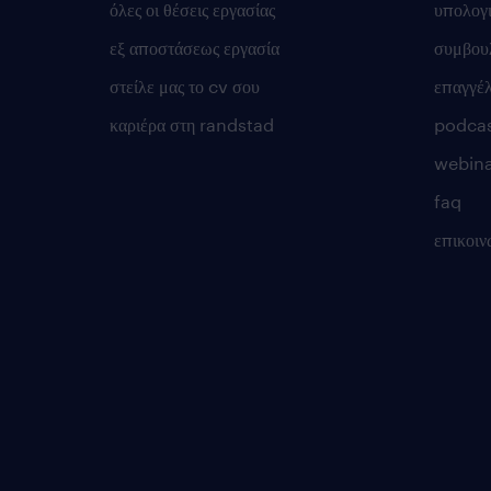
όλες οι θέσεις εργασίας
υπολογ
εξ αποστάσεως εργασία
συμβουλ
στείλε μας το cv σου
επαγγέ
καριέρα στη randstad
podca
webina
faq
επικοιν