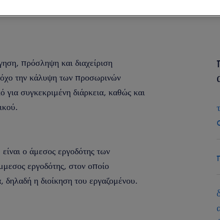
ηση, πρόσληψη και διαχείριση
όχο την κάλυψη των προσωρινών
 για συγκεκριμένη διάρκεια, καθώς και
ικού.
είναι ο άμεσος εργοδότης των
έμμεσος εργοδότης, στον οποίο
, δηλαδή η διοίκηση του εργαζομένου.