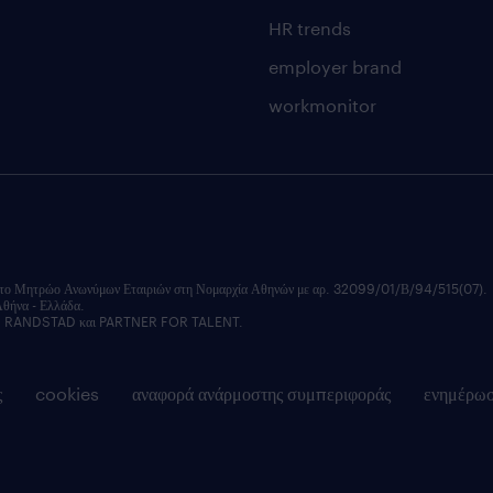
HR trends
employer brand
workmonitor
ητρώο Ανωνύμων Εταιριών στη Νομαρχία Αθηνών με αρ. 32099/01/Β/94/515(07).
Αθήνα - Ελλάδα.
εξής: RANDSTAD και PARTNER FOR TALENT.
ς
cookies
αναφορά ανάρμοστης συμπεριφοράς
ενημέρω