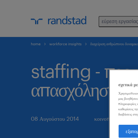
εύρεση εργασία
home
workforce insights
διαχείριση ανθρώπινου δυναμικ
staffing - προ
απασχόληση
σχετικά μ
Χρησιμοποιού
μας βοηθήσου
πληροφορίες σ
καθορίσεις τη
διαβάσεις στη
08 Αυγούστου 2014
κοινοποιήστε το ά
εξατο