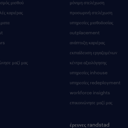
ισμός μισθού
μόνιμη στελέχωση
ές καριέρας
προσωρινή στελέχωση
λματα
υπηρεσίες μισθοδοσίας
st
οutplacement
rs
ανάπτυξη καριέρας
εκπαίδευση εργαζομένων
ώνησε μαζί μας
κέντρα αξιολόγησης
υπηρεσίες inhouse
υπηρεσίες redeployment
workforce insights
επικοινώνησε μαζί μας
έρευνες randstad