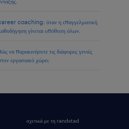
ένταξης.
career coaching: όταν η επαγγελματική
καθοδήγηση γίνεται υπόθεση όλων.
πώς να παρακινήσετε τις διάφορες γενιές
στον εργασιακό χώρο;
σχετικά με τη randstad