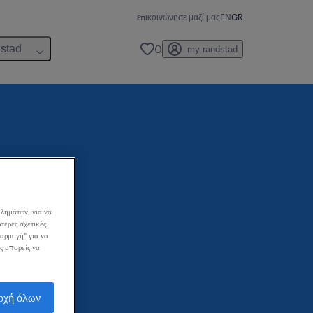
επικοινώνησε μαζί μας
EN
GR
0
dstad
my randstad
λημάτων, για να
τερες σχετικές
σαρμογή" για να
ς μπορείς να
οχή όλων