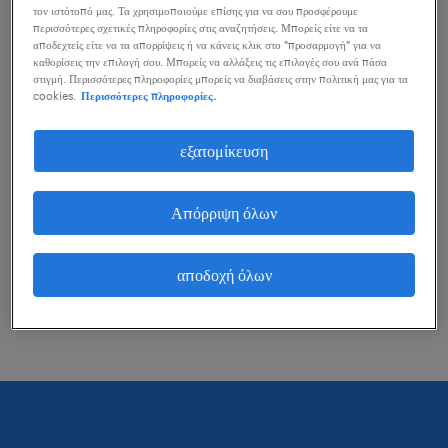
τον ιστότοπό μας. Τα χρησιμοποιούμε επίσης για να σου προσφέρουμε
μπορείς να κάνεις για να σε βοηθήσουν.
περισσότερες σχετικές πληροφορίες στις αναζητήσεις. Μπορείς είτε να τα
αποδεχτείς είτε να τα απορρίψεις ή να κάνεις κλικ στο "προσαρμογή" για να
καθορίσεις την επιλογή σου. Μπορείς να αλλάξεις τις επιλογές σου ανά πάσα
στιγμή. Περισσότερες πληροφορίες μπορείς να διαβάσεις στην πολιτική μας για τα
εξέτασε το ενδεχόμενο να αφαιρέσεις ορισμένα
cookies.
Περισσότερες πληροφορίες.
από τα φίλτρα που έχεις εφαρμόσει.
εξατομίκευση
Αναζήτησες θέσεις εργασίας για μια
συγκεκριμένη περιοχή; Προσπάθησε να
Απόρριψη όλων
διευρύνεις τη χιλιομετρική εμβέλεια γύρω από
αυτή την περιοχή.
αποδοχή όλων
Άλλαξε τον τίτλο θέσης ή τις λέξεις κλειδιά και
έλεγξε την ορθογραφία τους.