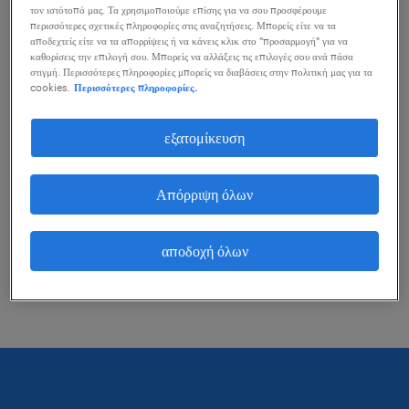
τον ιστότοπό μας. Τα χρησιμοποιούμε επίσης για να σου προσφέρουμε
μπορείς να κάνεις για να σε βοηθήσουν.
περισσότερες σχετικές πληροφορίες στις αναζητήσεις. Μπορείς είτε να τα
αποδεχτείς είτε να τα απορρίψεις ή να κάνεις κλικ στο "προσαρμογή" για να
καθορίσεις την επιλογή σου. Μπορείς να αλλάξεις τις επιλογές σου ανά πάσα
στιγμή. Περισσότερες πληροφορίες μπορείς να διαβάσεις στην πολιτική μας για τα
εξέτασε το ενδεχόμενο να αφαιρέσεις ορισμένα
cookies.
Περισσότερες πληροφορίες.
από τα φίλτρα που έχεις εφαρμόσει.
εξατομίκευση
Αναζήτησες θέσεις εργασίας για μια
συγκεκριμένη περιοχή; Προσπάθησε να
Απόρριψη όλων
διευρύνεις τη χιλιομετρική εμβέλεια γύρω από
αυτή την περιοχή.
αποδοχή όλων
Άλλαξε τον τίτλο θέσης ή τις λέξεις κλειδιά και
έλεγξε την ορθογραφία τους.