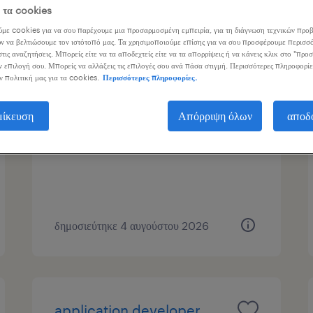
ε τα cookies
γασίας
1
με cookies για να σου παρέχουμε μια προσαρμοσμένη εμπειρία, για τη διάγνωση τεχνικών προβ
ν να βελτιώσουμε τον ιστότοπό μας. Τα χρησιμοποιούμε επίσης για να σου προσφέρουμε περισσό
τις αναζητήσεις. Μπορείς είτε να τα αποδεχτείς είτε να τα απορρίψεις ή να κάνεις κλικ στο "προ
ν επιλογή σου. Μπορείς να αλλάξεις τις επιλογές σου ανά πάσα στιγμή. Περισσότερες πληροφορίε
ν πολιτική μας για τα cookies.
Περισσότερες πληροφορίες.
data center engineer
μίκευση
Απόρριψη όλων
αποδ
athens, attica
εποχική
δημοσιεύτηκε 4 αυγούστου 2026
application developer