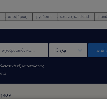
ς
υποψήφιος
εργοδότης
έρευνες randstad
η ran
αναζή
λειστικά εξ αποστάσεως
σία
θηκαν