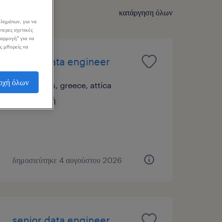
κατάργηση όλων
λημάτων, για να
τερες σχετικές
σαρμογή" για να
ς μπορείς να
senior data engineer
οχή όλων
athens, greece, attica
εποχική
δημοσιεύτηκε 4 αυγούστου 2026
senior data engineer