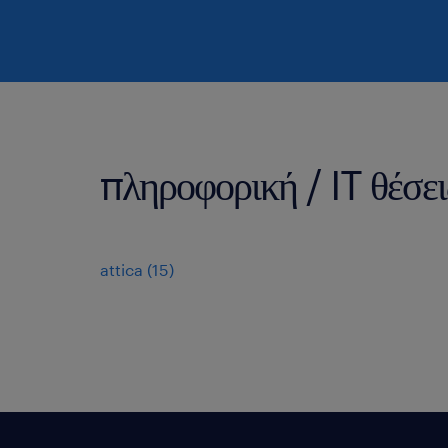
πληροφορική / IT θέσει
attica
(
15
)