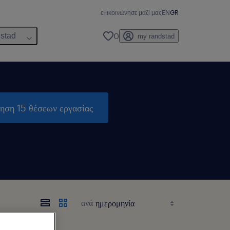
επικοινώνησε μαζί μας
EN
GR
0
dstad
my randstad
τηση 15 θέσεων εργασίας
ανά