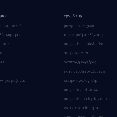
φιος
εργοδότης
ισμός μισθού
μόνιμη στελέχωση
ές καριέρας
προσωρινή στελέχωση
λματα
υπηρεσίες μισθοδοσίας
st
οutplacement
rs
ανάπτυξη καριέρας
εκπαίδευση εργαζομένων
ώνησε μαζί μας
κέντρα αξιολόγησης
υπηρεσίες inhouse
υπηρεσίες redeployment
workforce insights
επικοινώνησε μαζί μας