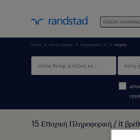
εύρεση εργασία
home
θέσεις εργασίας
πληροφορική / it
εποχική
αποκ
εργα
15 Εποχική Πληροφορική / it βρέ