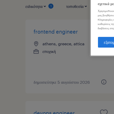
σχετικά μ
ειδικότητα
τοποθεσία
τύπος ερ
1
Χρησιμοποιού
μας βοηθήσου
πληροφορίες σ
καθορίσεις τη
διαβάσεις στη
frontend engineer
εξατο
athens, greece, attica
εποχική
δημοσιεύτηκε 5 αυγούστου 2026
devops engineer