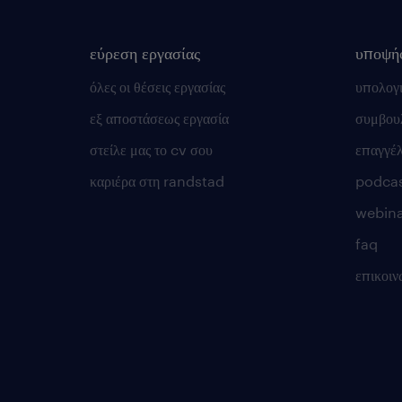
εύρεση εργασίας
υποψή
όλες οι θέσεις εργασίας
υπολογ
εξ αποστάσεως εργασία
συμβουλ
στείλε μας το cv σου
επαγγέ
καριέρα στη randstad
podca
webina
faq
επικοιν