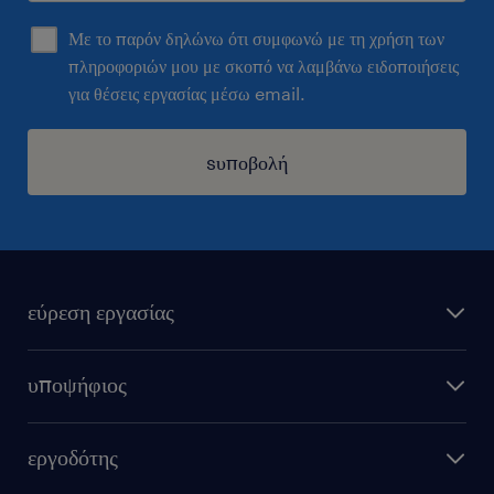
Με το παρόν δηλώνω ότι συμφωνώ με τη χρήση των
πληροφοριών μου με σκοπό να λαμβάνω ειδοποιήσεις
για θέσεις εργασίας μέσω email.
sυποβολή
εύρεση εργασίας
όλες οι θέσεις εργασίας
υποψήφιος
εξ αποστάσεως εργασία
υπολογισμός μισθού
στείλε μας το cv σου
εργοδότης
συμβουλές καριέρας
καριέρα στη randstad