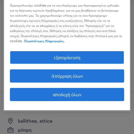
Χρησιμοποιούμε cookies για να σου παρέχουμε μια προσαρμοσμένη εμπειρία,
για τη διάγνωση τεχνικών προβλημάτων, για να μας βοηθήσουν να βελτιώσουμε
τον ιστότοπό μας. Τα χρησιμοποιούμε επίσης για να σου προσφέρουμε
senior associate lawyer
περισσότερες σχετικές πληροφορίες στις αναζητήσεις. Μπορείς είτε να τα
αποδεχτείς είτε να τα απορρίψεις ή να κάνεις κλικ στο "προσαρμογή" για να
καθορίσεις την επιλογή σου. Μπορείς να αλλάξεις τις επιλογές σου ανά πάσα
athens, attica
στιγμή. Περισσότερες πληροφορίες μπορείς να διαβάσεις στην πολιτική μας για τα
μόνιμη
cookies.
Περισσότερες πληροφορίες.
εξατομίκευση
Απόρριψη όλων
δημοσιεύτηκε 14 ιουλίου 2026
αποδοχή όλων
lawyer (energy)
kallithea, attica
μόνιμη