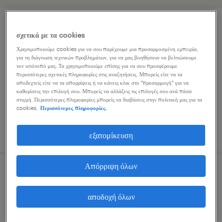
lawyer (energy)
σχετικά με τα cookies
Χρησιμοποιούμε cookies για να σου παρέχουμε μια προσαρμοσμένη εμπειρία,
kallithea, attica
για τη διάγνωση τεχνικών προβλημάτων, για να μας βοηθήσουν να βελτιώσουμε
τον ιστότοπό μας. Τα χρησιμοποιούμε επίσης για να σου προσφέρουμε
μόνιμη
περισσότερες σχετικές πληροφορίες στις αναζητήσεις. Μπορείς είτε να τα
αποδεχτείς είτε να τα απορρίψεις ή να κάνεις κλικ στο "προσαρμογή" για να
καθορίσεις την επιλογή σου. Μπορείς να αλλάξεις τις επιλογές σου ανά πάσα
στιγμή. Περισσότερες πληροφορίες μπορείς να διαβάσεις στην πολιτική μας για τα
cookies.
Περισσότερες πληροφορίες.
δημοσιεύτηκε 7 ιουλίου 2026
εξατομίκευση
Απόρριψη όλων
senior associate lawyer
αποδοχή όλων
athens, attica
μόνιμη