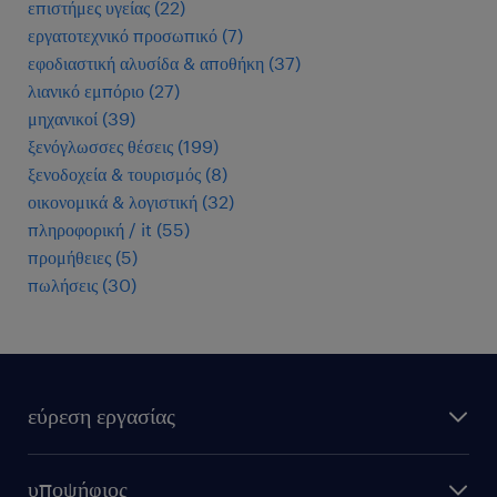
επιστήμες υγείας
(
22
)
εργατοτεχνικό προσωπικό
(
7
)
εφοδιαστική αλυσίδα & αποθήκη
(
37
)
λιανικό εμπόριο
(
27
)
μηχανικοί
(
39
)
ξενόγλωσσες θέσεις
(
199
)
ξενοδοχεία & τουρισμός
(
8
)
οικονομικά & λογιστική
(
32
)
πληροφορική / it
(
55
)
προμήθειες
(
5
)
πωλήσεις
(
30
)
εύρεση εργασίας
όλες οι θέσεις εργασίας
υποψήφιος