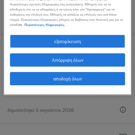
περισσότερες σχετικές πληροφορίες στις αναζητήσεις. Μπορείς είτε να τα
αποδεχτείς είτε να τα απορρίψεις ή να κάνεις κλικ στο "προσαρμογή" για να
καθορίσεις την επιλογή σου. Μπορείς να αλλάξεις τις επιλογές σου ανά πάσα
στιγμή. Περισσότερες πληροφορίες μπορείς να διαβάσεις στην πολιτική μας για τα
δημοσιεύτηκε 6 αυγούστου 2026
cookies.
Περισσότερες πληροφορίες.
εξατομίκευση
electrical design engineer
Απόρριψη όλων
athens, attica
μόνιμη
αποδοχή όλων
δημοσιεύτηκε 5 αυγούστου 2026