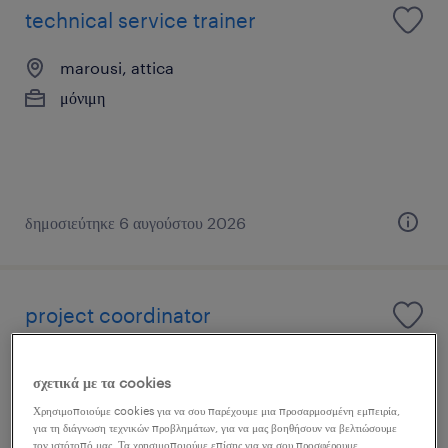
technical service trainer
marousi, attica
μόνιμη
δημοσιεύτηκε 6 αυγούστου 2026
project coordinator
athens, attica
σχετικά με τα cookies
μόνιμη
Χρησιμοποιούμε cookies για να σου παρέχουμε μια προσαρμοσμένη εμπειρία,
για τη διάγνωση τεχνικών προβλημάτων, για να μας βοηθήσουν να βελτιώσουμε
τον ιστότοπό μας. Τα χρησιμοποιούμε επίσης για να σου προσφέρουμε