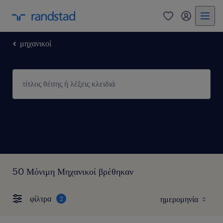
0
my randst
μηχανικοί
50 Μόνιμη Μηχανικοί βρέθηκαν
φίλτρα
2