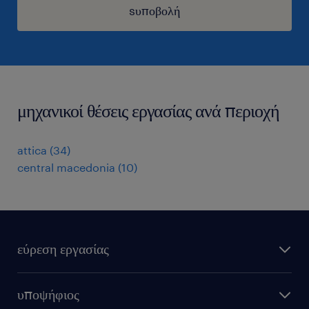
sυποβολή
μηχανικοί θέσεις εργασίας ανά περιοχή
attica
(
34
)
central macedonia
(
10
)
εύρεση εργασίας
όλες οι θέσεις εργασίας
υποψήφιος
εξ αποστάσεως εργασία