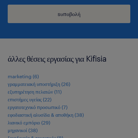
sυποβολή
άλλες θέσεις εργασίας για Kifisia
marketing
(
6
)
γραμματειακή υποστήριξη
(
26
)
εξυπηρέτηση πελατών
(
11
)
επιστήμες υγείας
(
22
)
εργατοτεχνικό προσωπικό
(
7
)
εφοδιαστική αλυσίδα & αποθήκη
(
38
)
λιανικό εμπόριο
(
29
)
μηχανικοί
(
38
)
ξενοδοχεία & τουρισμός
(
8
)