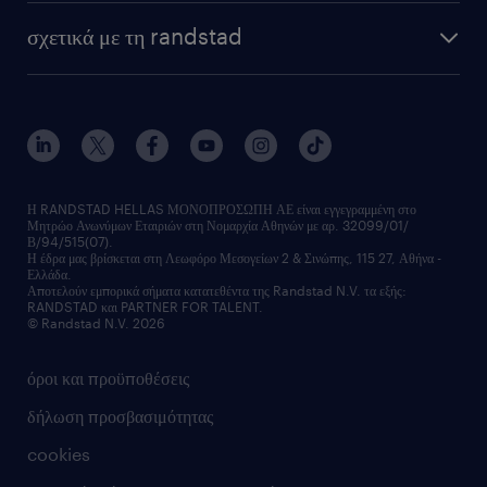
HR trends
υπηρεσίες μισθοδοσίας
webinars
σχετικά με τη randstad
employer brand
οutplacement
faq
ποιοι είμαστε
workmonitor
ανάπτυξη καριέρας
επικοινώνησε μαζί μας
τα γραφεία μας
εκπαίδευση εργαζομένων
δελτία τύπου
κέντρα αξιολόγησης
οικονομικά στοιχεία
υπηρεσίες inhouse
Η RANDSTAD HELLAS ΜΟΝΟΠΡΟΣΩΠΗ ΑΕ είναι εγγεγραμμένη στο
Μητρώο Ανωνύμων Εταιριών στη Νομαρχία Αθηνών με αρ. 32099/01/
επικοινώνησε μαζί μας
Β/94/515(07).
υπηρεσίες redeployment
Η έδρα μας βρίσκεται στη Λεωφόρο Μεσογείων 2 & Σινώπης, 115 27, Αθήνα -
Ελλάδα.
workforce insights
Αποτελούν εμπορικά σήματα κατατεθέντα της Randstad N.V. τα εξής:
RANDSTAD και PARTNER FOR TALENT.
επικοινώνησε μαζί μας
© Randstad N.V. 2026
όροι και προϋποθέσεις
δήλωση προσβασιμότητας
cookies