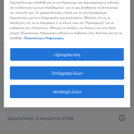
μόνιμη
Χρησιμοποιούμε cookies για να σου παρέχουμε μια προσαρμοσμένη εμπειρία,
για τη διάγνωση τεχνικών προβλημάτων, για να μας βοηθήσουν να βελτιώσουμε
τον ιστότοπό μας. Τα χρησιμοποιούμε επίσης για να σου προσφέρουμε
περισσότερες σχετικές πληροφορίες στις αναζητήσεις. Μπορείς είτε να τα
αποδεχτείς είτε να τα απορρίψεις ή να κάνεις κλικ στο "προσαρμογή" για να
καθορίσεις την επιλογή σου. Μπορείς να αλλάξεις τις επιλογές σου ανά πάσα
δημοσιεύτηκε 3 αυγούστου 2026
στιγμή. Περισσότερες πληροφορίες μπορείς να διαβάσεις στην πολιτική μας για τα
cookies.
Περισσότερες πληροφορίες.
εξατομίκευση
dutch speaking collection advisor
(part-time)
Απόρριψη όλων
hybrid (athens), attica
μόνιμη
αποδοχή όλων
€700 - €800 per month
δημοσιεύτηκε 3 αυγούστου 2026