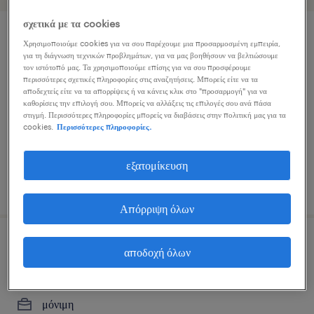
σχετικά με τα cookies
γραμματεία διοίκησης
Χρησιμοποιούμε cookies για να σου παρέχουμε μια προσαρμοσμένη εμπειρία,
για τη διάγνωση τεχνικών προβλημάτων, για να μας βοηθήσουν να βελτιώσουμε
τον ιστότοπό μας. Τα χρησιμοποιούμε επίσης για να σου προσφέρουμε
αγρίνιο, west greece
περισσότερες σχετικές πληροφορίες στις αναζητήσεις. Μπορείς είτε να τα
αποδεχτείς είτε να τα απορρίψεις ή να κάνεις κλικ στο "προσαρμογή" για να
μόνιμη
καθορίσεις την επιλογή σου. Μπορείς να αλλάξεις τις επιλογές σου ανά πάσα
στιγμή. Περισσότερες πληροφορίες μπορείς να διαβάσεις στην πολιτική μας για τα
cookies.
Περισσότερες πληροφορίες.
εξατομίκευση
δημοσιεύτηκε 9 ιουλίου 2026
Απόρριψη όλων
executive assistant
αποδοχή όλων
agrinio, west greece
μόνιμη