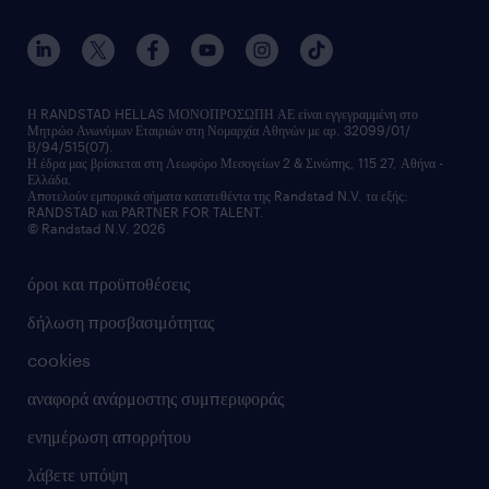
ανάπτυξη καριέρας
επικοινώνησε μαζί μας
τα γραφεία μας
εκπαίδευση εργαζομένων
δελτία τύπου
κέντρα αξιολόγησης
οικονομικά στοιχεία
υπηρεσίες inhouse
Η RANDSTAD HELLAS ΜΟΝΟΠΡΟΣΩΠΗ ΑΕ είναι εγγεγραμμένη στο
Μητρώο Ανωνύμων Εταιριών στη Νομαρχία Αθηνών με αρ. 32099/01/
επικοινώνησε μαζί μας
Β/94/515(07).
υπηρεσίες redeployment
Η έδρα μας βρίσκεται στη Λεωφόρο Μεσογείων 2 & Σινώπης, 115 27, Αθήνα -
Ελλάδα.
workforce insights
Αποτελούν εμπορικά σήματα κατατεθέντα της Randstad N.V. τα εξής:
RANDSTAD και PARTNER FOR TALENT.
επικοινώνησε μαζί μας
© Randstad N.V. 2026
όροι και προϋποθέσεις
δήλωση προσβασιμότητας
cookies
αναφορά ανάρμοστης συμπεριφοράς
ενημέρωση απορρήτου
λάβετε υπόψη