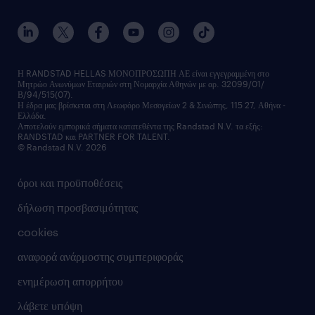
ανάπτυξη καριέρας
επικοινώνησε μαζί μας
τα γραφεία μας
εκπαίδευση εργαζομένων
δελτία τύπου
κέντρα αξιολόγησης
οικονομικά στοιχεία
υπηρεσίες inhouse
Η RANDSTAD HELLAS ΜΟΝΟΠΡΟΣΩΠΗ ΑΕ είναι εγγεγραμμένη στο
Μητρώο Ανωνύμων Εταιριών στη Νομαρχία Αθηνών με αρ. 32099/01/
επικοινώνησε μαζί μας
Β/94/515(07).
υπηρεσίες redeployment
Η έδρα μας βρίσκεται στη Λεωφόρο Μεσογείων 2 & Σινώπης, 115 27, Αθήνα -
Ελλάδα.
workforce insights
Αποτελούν εμπορικά σήματα κατατεθέντα της Randstad N.V. τα εξής:
RANDSTAD και PARTNER FOR TALENT.
επικοινώνησε μαζί μας
© Randstad N.V. 2026
όροι και προϋποθέσεις
δήλωση προσβασιμότητας
cookies
αναφορά ανάρμοστης συμπεριφοράς
ενημέρωση απορρήτου
λάβετε υπόψη