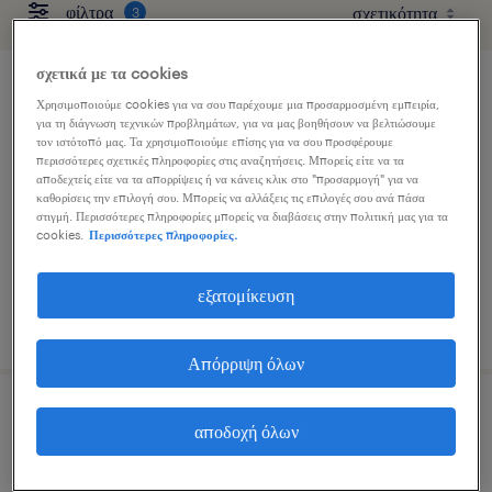
φίλτρα
3
σχετικά με τα cookies
picker
Χρησιμοποιούμε cookies για να σου παρέχουμε μια προσαρμοσμένη εμπειρία,
για τη διάγνωση τεχνικών προβλημάτων, για να μας βοηθήσουν να βελτιώσουμε
τον ιστότοπό μας. Τα χρησιμοποιούμε επίσης για να σου προσφέρουμε
οινόφυτα, central greece
περισσότερες σχετικές πληροφορίες στις αναζητήσεις. Μπορείς είτε να τα
αποδεχτείς είτε να τα απορρίψεις ή να κάνεις κλικ στο "προσαρμογή" για να
μόνιμη
καθορίσεις την επιλογή σου. Μπορείς να αλλάξεις τις επιλογές σου ανά πάσα
στιγμή. Περισσότερες πληροφορίες μπορείς να διαβάσεις στην πολιτική μας για τα
cookies.
Περισσότερες πληροφορίες.
εξατομίκευση
δημοσιεύτηκε 4 αυγούστου 2026
Απόρριψη όλων
χειριστής παραγωγής
αποδοχή όλων
λαμία, central greece