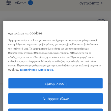
φίλτρα
3
χειριστής παραγωγής
σχετικά με τα cookies
μάνδρα, attica
Χρησιμοποιούμε cookies για να σου παρέχουμε μια προσαρμοσμένη εμπειρία,
εποχική
για τη διάγνωση τεχνικών προβλημάτων, για να μας βοηθήσουν να βελτιώσουμε
τον ιστότοπό μας. Τα χρησιμοποιούμε επίσης για να σου προσφέρουμε
περισσότερες σχετικές πληροφορίες στις αναζητήσεις. Μπορείς είτε να τα
αποδεχτείς είτε να τα απορρίψεις ή να κάνεις κλικ στο "προσαρμογή" για να
καθορίσεις την επιλογή σου. Μπορείς να αλλάξεις τις επιλογές σου ανά πάσα
στιγμή. Περισσότερες πληροφορίες μπορείς να διαβάσεις στην πολιτική μας για τα
cookies.
Περισσότερες πληροφορίες.
δημοσιεύτηκε 4 αυγούστου 2026
εξατομίκευση
χειριστής μηχανών παραγωγής
Απόρριψη όλων
οινόφυτα, attica