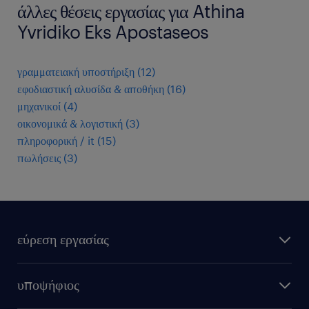
άλλες θέσεις εργασίας για Athina
Yvridiko Eks Apostaseos
γραμματειακή υποστήριξη
(
12
)
εφοδιαστική αλυσίδα & αποθήκη
(
16
)
μηχανικοί
(
4
)
οικονομικά & λογιστική
(
3
)
πληροφορική / it
(
15
)
πωλήσεις
(
3
)
εύρεση εργασίας
όλες οι θέσεις εργασίας
υποψήφιος
εξ αποστάσεως εργασία