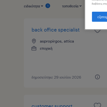
διαβάσεις στη
ειδικότητα
τοποθεσία
τύπος ερ
1
εξατο
back office specialist
aspropirgos, attica
εποχική
δημοσιεύτηκε 29 ιουλίου 2026
customer support