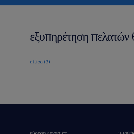
εξυπηρέτηση πελατών θ
attica
(
3
)
εύρεση εργασίας
υποψή