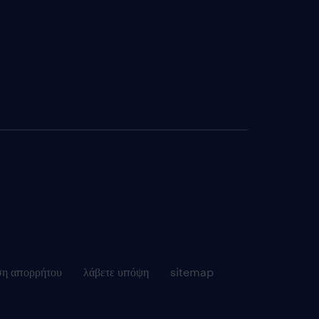
ση απορρήτου
λάβετε υπόψη
sitemap