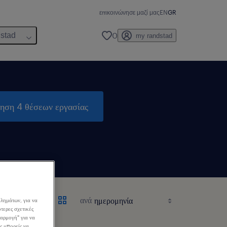
επικοινώνησε μαζί μας
EN
GR
0
dstad
my randstad
τηση 4 θέσεων εργασίας
ανά
λημάτων, για να
τερες σχετικές
σαρμογή" για να
ς μπορείς να