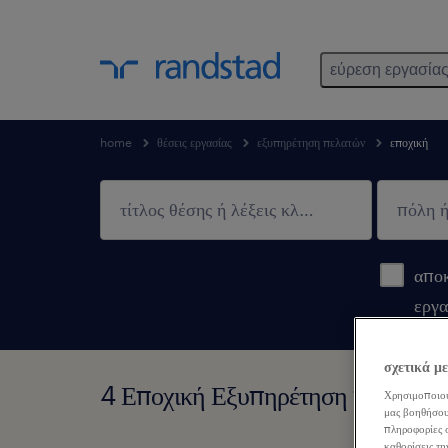
εύρεση εργασία
home
θέσεις εργασίας
εξυπηρέτηση πελατών
εποχική
αποκ
εργα
σχετικά μ
4 Εποχική Εξυπηρέτηση πελατών 
Χρησιμοποιού
μας βοηθήσου
πληροφορίες σ
καθορίσεις τη