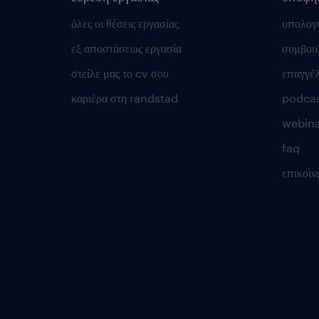
όλες οι θέσεις εργασίας
υπολογ
εξ αποστάσεως εργασία
συμβουλ
στείλε μας το cv σου
επαγγέ
καριέρα στη randstad
podca
webina
faq
επικοιν